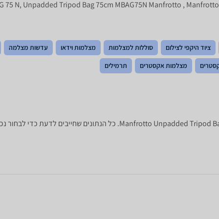
ציוד היקפי לצילום
סוללות למצלמות
מצלמות וידאו
עדשות מצלמה
קסטרים
מצלמות אקסטרים
תרמילים
לפניכם מפרט טכני של תיק למצלמה otto Unpadded Tripod Bag 75cm MBAG75N