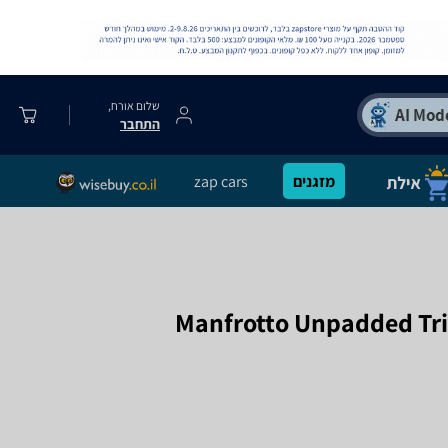
שלום אורח,
התחבר
מזגנים
zap cars