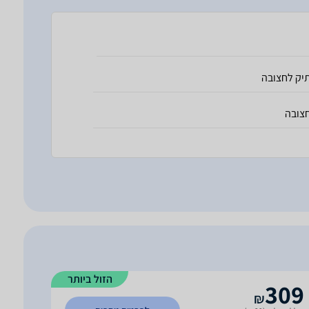
יק לחצובה
צובה
הזול ביותר
309
₪