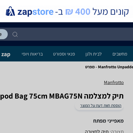
מחשבים
לבית ולגן
פנאי וספורט
בריאות ויופי
Manfrotto Un - מפרט
Manfrotto
תיק למצלמה Manfrotto Unpadded Tripod Bag 75cm MBAG75N
הוספת חוות דעת על המוצר
מאפייני מפתח
תצורה:
תיק לחצובה