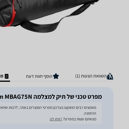
השוואת הצעות (1)
מפ
הוסף חוות דעת
מפרט טכני של תיק למצלמה Manfrotto Unpadded Tripod Bag 75cm MBAG75N
ההזמנה.
מצאתם טעות במפרט?
דווחו לנו