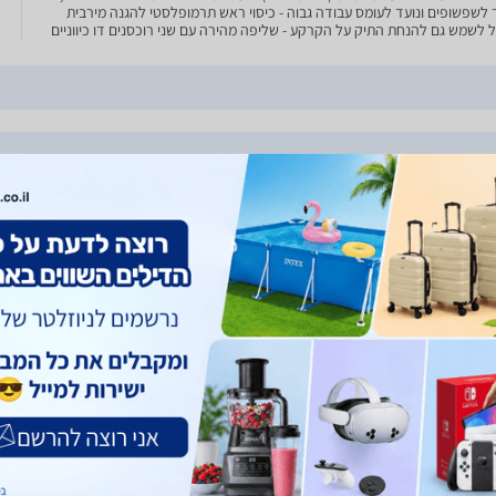
 לשפשופים ונועד לעומס עבודה גבוה - כיסוי ראש תרמופלסטי להגנה מירבית
ל לשמש גם להנחת התיק על הקרקע - שליפה מהירה עם שני רוכסנים דו כיווניים
עת כתף מתכווננת - משקל 350
entura TLZ 30
Lowepro Photo Active TLZ
Lowepro 
7454-PWW
50 AW
155
179
- 270
357
₪
₪
₪
₪