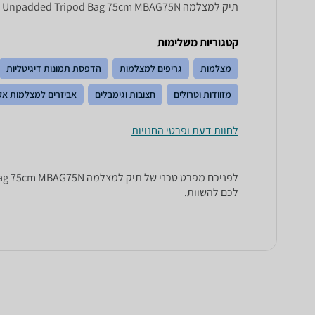
תיק למצלמה Manfrotto Unpadded Tripod Bag 75 cm MBAG 75 N, Unpadded Tripod Bag 75cm MBAG75N Manfrotto , Manfrotto Unpadded Tripod Bag 75cm MBAG75N
קטגוריות משלימות
מצלמות
גריפים למצלמות
הדפסת תמונות דיגיטליות
מזוודות וטרולים
חצובות וגימבלים
אביזרים למצלמות א
לחוות דעת ופרטי החנויות
לכם להשוות.