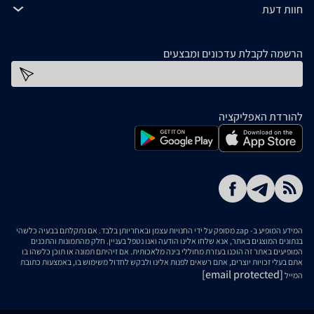
חוות דעת
הרשמה לקבלת עדכונים ומבצעים
כתובת דוא''ל
להורדת האפליקציה
המידע המופיע ב- zap מסופק על ידי החנויות עצמן ובאחריותן בלבד. אם נתקלתם בבעיה כלשהי
בנתונים המוצגים באתר, אנא שלחו אלינו הודעה ואנו נטפל בעניין. חלק מהתמונות והתכנים
המופיעים באתר זה הוכנו בעזרת מחוללי בינה מלאכותית. אם זיהיתם תמונה או תוכן כלשהו בו
אתם בעלי זכויות יוצרים, אתם רשאים לפנות אלינו ולבקש לחדול משימוש בו, באמצעות כתובת
[email protected]
המייל