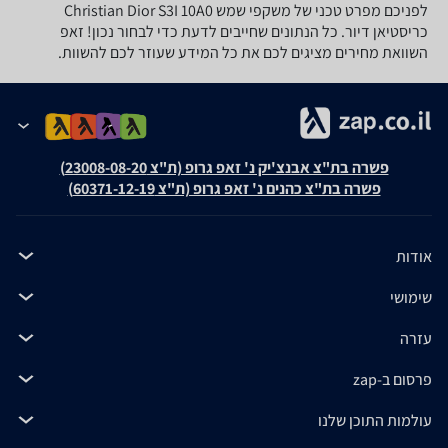
לפניכם מפרט טכני של משקפי שמש Christian Dior S3I 10A0
כריסטיאן דיור. כל הנתונים שחייבים לדעת כדי לבחור נכון! זאפ
השוואת מחירים מציגים לכם את כל המידע שעוזר לכם להשוות.
פשרה בת"צ אבנצ'יק נ' זאפ גרופ (ת"צ 23008-08-20)
פשרה בת"צ כהנים נ' זאפ גרופ (ת"צ 60371-12-19)
אודות
שימושי
עזרה
פרסום ב-zap
עולמות התוכן שלנו