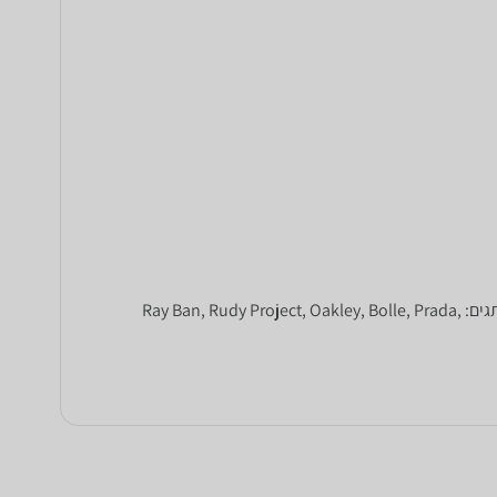
מחפשים זוג משקפי שמש חדשים? ב-zap השוואת מחירים תמצאו מבחר של מאות זוגות משקפי שמש לגברים, נשים וילדים של טובי המותגים: Ray Ban, Rudy Project, Oakley, Bolle, Prada,