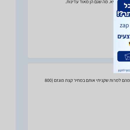
ולא מחמיא. מה שגם הן מאוד עדינות.
משקפיים מעולים, כל מילה על RAY BAN די מיותרת.אני מאוד נהנה מהם למרות שקניתי אותם במחיר קצת מוגזם (800