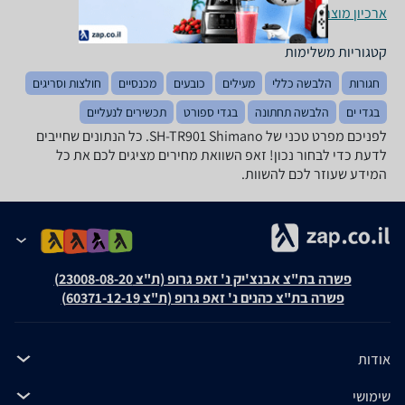
ארכיון מוצרים
קטגוריות משלימות
חגורות
הלבשה כללי
מעילים
כובעים
מכנסיים
חולצות וסריגים
בגדי ים
הלבשה תחתונה
בגדי ספורט
תכשירים לנעליים
לפניכם מפרט טכני של SH-TR901 Shimano. כל הנתונים שחייבים
לדעת כדי לבחור נכון! זאפ השוואת מחירים מציגים לכם את כל
המידע שעוזר לכם להשוות.
פשרה בת"צ אבנצ'יק נ' זאפ גרופ (ת"צ 23008-08-20)
פשרה בת"צ כהנים נ' זאפ גרופ (ת"צ 60371-12-19)
אודות
שימושי