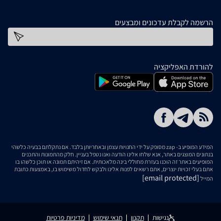
הרשמה לקבלת עדכונים ומבצעים
כתובת דוא''ל
להורדת האפליקציה
המידע המופיע ב- zap מסופק על ידי החנויות עצמן ובאחריותן בלבד. אם נתקלתם בבעיה כלשהי
בנתונים המוצגים באתר, אנא שלחו אלינו הודעה ואנו נטפל בעניין. חלק מהתמונות והתכנים
המופיעים באתר זה הוכנו בעזרת מחוללי בינה מלאכותית. אם זיהיתם תמונה או תוכן כלשהו בו
אתם בעלי זכויות יוצרים, אתם רשאים לפנות אלינו ולבקש לחדול משימוש בו, באמצעות כתובת
[email protected]
המייל
נגישות
תקנון
תנאי שימוש
מדיניות פרטיות