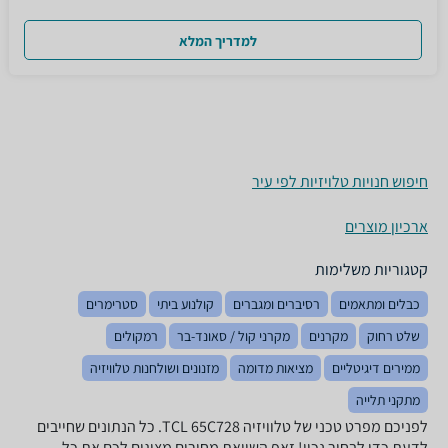
למדריך המלא
חיפוש חנויות טלויזיות לפי עיר
ארכיון מוצרים
קטגוריות משלימות
כבלים ומתאמים
רסיברים ומגברים
קולנוע ביתי
סטרימרים
שלט רחוק
מקרנים
מקרני קול / סאונד-בר
רמקולים
ממירים דיגיטליים
מציאות מדומה
מזנונים ושולחנות טלוויזיה
מתקני תלייה
לפניכם מפרט טכני של טלוויזיה TCL 65C728. כל הנתונים שחייבים
לדעת כדי לבחור נכון! זאפ השוואת מחירים מציגים לכם את כל