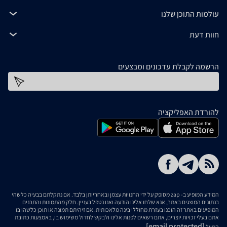
עולמות התוכן שלנו
חוות דעת
הרשמה לקבלת עדכונים ומבצעים
כתובת דוא''ל
להורדת האפליקציה
המידע המופיע ב- zap מסופק על ידי החנויות עצמן ובאחריותן בלבד. אם נתקלתם בבעיה כלשהי
בנתונים המוצגים באתר, אנא שלחו אלינו הודעה ואנו נטפל בעניין. חלק מהתמונות והתכנים
המופיעים באתר זה הוכנו בעזרת מחוללי בינה מלאכותית. אם זיהיתם תמונה או תוכן כלשהו בו
אתם בעלי זכויות יוצרים, אתם רשאים לפנות אלינו ולבקש לחדול משימוש בו, באמצעות כתובת
[email protected]
המייל