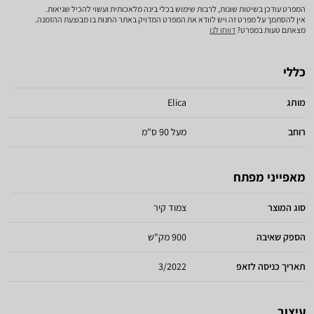
המפרט עודכן בשיטות שונות, לרבות שימוש בכלי בינה מלאכותית ועשוי להכיל שגיאות.
אין להסתמך על מפרט זה ויש לוודא את המפרט המדויק באתר החנות בו מבוצעת ההזמנה.
מצאתם טעות במפרט?
דווחו לנו
כללי
מותג
Elica
רוחב
מעל 90 ס"מ
מאפייני מפתח
סוג המוצר
צמוד קיר
הספק שאיבה
900 מק"ש
תאריך כניסה לזאפ
3/2022
עיצוב