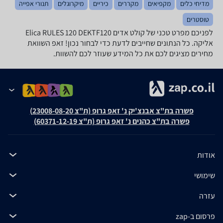
מדיחי כלים
מקפיאים
מקררים
כיריים
מיקרוגלים
תנורי אפייה
טוסטרים
לפניכם מפרט טכני של קולט אדים Elica RULES 120 DEKTF120
אליקה. כל הנתונים שחייבים לדעת כדי לבחור נכון! זאפ השוואת
מחירים מציגים לכם את כל המידע שעוזר לכם להשוות.
פשרה בת"צ אבנצ'יק נ' זאפ גרופ (ת"צ 23008-08-20)
פשרה בת"צ כהנים נ' זאפ גרופ (ת"צ 60371-12-19)
אודות
שימושי
עזרה
פרסום ב-zap