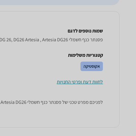
שמות נוספים לדגם
‏פסנתר כנף חשמלי Artesia DG 26, DG26 Artesia , Artesia DG26
קטגוריות משלימות
אקוסטיקה
לחוות דעת ופרטי החנויות
לפניכם מפרט טכני של ‏פסנתר כנף חשמלי Artesia DG26. כל הנתונים שחייבים לדעת כדי לבחור נכון! זאפ השוואת מחירים מציגים לכם את כל המידע שעוזר לכם להשוות.