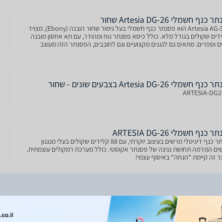
כנף חשמלי Artesia DG-26 שחור
ה-Artesia AG-50 הוא פסנתר כנף חשמלי בעל גימור שחור הובנה (Ebony), מצויד
דים שקולים בגודל מלא. כולל כיסא פסנתר נוח ומהודר, עם תא אחסון מובנה
ים וספרים. מתאים גם לנגנים מקצועיים וגם לחובבים, הפסנתר הזה מעוצב
לב בסלון או בכל חדר אחר, מבטיח מראה
 חשמלי Artesia DG-26 בצבעים שונים - שחור
ARTESIA-DG2
 כנף חשמלי ARTESIA DG-26
פסנתר כנף דיגיטלי מרשים בעיצוב יוקרתי, עם 88 קלידים שקולים בעלי מנגנון
ים המדמה תחושת נגינה של פסנתר אקוסטי. כולל מערכת רמקולים עוצמתית.
ר זה קיימת *הנחה* באיסוף עצמי!