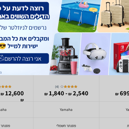
a P-225
Yamaha P45
Yamah
)
4
(
12,600
- 1,840
2,540
₪
₪
₪
₪
₪
maha
Yamaha
Y
ת
פסנתר חשמלי
פסנתר 