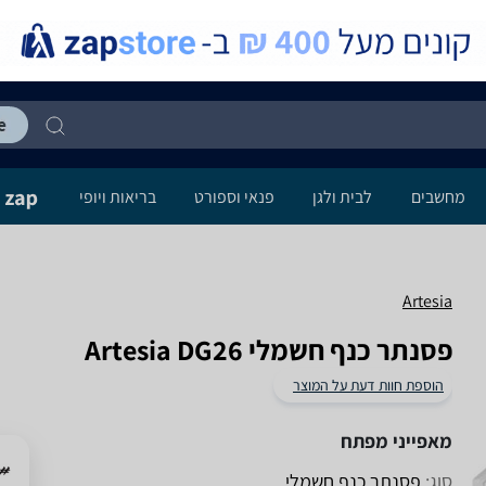
מחשבים
לבית ולגן
פנאי וספורט
בריאות ויופי
Artesia
‏פסנתר כנף חשמלי Artesia DG26
הוספת חוות דעת על המוצר
מאפייני מפתח
סוג:
פסנתר כנף חשמלי