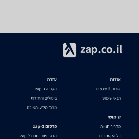
אודות
עזרה
אודות zap.co.il
הקנייה ב-zap
תנאי שימוש
ביטולים והחזרות
מרכז מידע ותמיכה
שימושי
פרסום ב-zap
מדריך חנויות
כל הקטגוריות
הצטרפות כחנות ל-zap