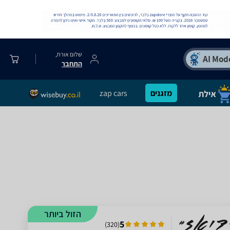
שלום אורח,
התחבר
מזגנים
zap cars
הזול ביותר
5
)
320
(