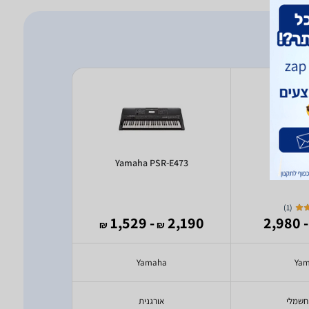
 MA88
Yamaha PSR-E473
Yamah
)
1
(
795
- 1,529
2,190
- 2,980
₪
₪
₪
ia
Yamaha
Ya
חשמלי
אורגנית
א