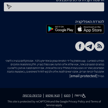
כתובת דוא''ל
להורדת האפליקציה
המידע המופיע ב- zap מסופק על ידי החנויות עצמן ובאחריותן בלבד. אם נתקלתם בבעיה כלשהי
בנתונים המוצגים באתר, אנא שלחו אלינו הודעה ואנו נטפל בעניין. חלק מהתמונות והתכנים
המופיעים באתר זה הוכנו בעזרת מחוללי בינה מלאכותית. אם זיהיתם תמונה או תוכן כלשהו בו
אתם בעלי זכויות יוצרים, אתם רשאים לפנות אלינו ולבקש לחדול משימוש בו, באמצעות כתובת
[email protected]
המייל
נגישות
תקנון
תנאי שימוש
מדיניות פרטיות
This site is protected by reCAPTCHA and the Google
Privacy Policy
and
Terms of
Service
apply