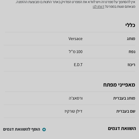
אין להסתמך על מפרט זה ויש לוודא את המפרט המדויק באתר החנות בו מבוצעת ההזמנה.
מצאתם טעות במפרט?
דווחו לנו
כללי
מותג
Versace
נפח
100 מ"ל
ריכוז
E.D.T
מאפייני מפתח
מותג בעברית
ורסאצ'ה
שם בעברית
דילן טורקיז
השוואת דגמים
הוסף להשוואת דגמים