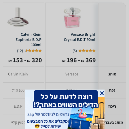
Calvin Klein
Versace Bright
Euphoria E.D.P
Crystal E.D.T 90ml
100ml
)
12
(
)
5
(
- 153
320
- 196
369
₪
₪
₪
₪
מותג
Versace
Calvin Klein
נפח
90 מ"ל
100 מ"ל
ריכוז
E.D.T
E.D.P
מותג בעברית
ורסאצ'ה
קלווין קליין