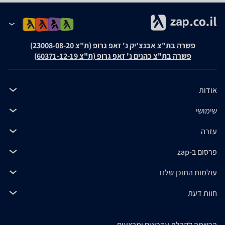
פשרה בת"צ אבנצ'יק נ' זאפ גרופ (ת"צ 23008-08-20)
פשרה בת"צ כהנים נ' זאפ גרופ (ת"צ 60371-12-19)
אודות
שימושי
עזרה
פרסום ב-zap
עולמות התוכן שלנו
חוות דעת
הרשמה לקבלת עדכונים ומבצעים