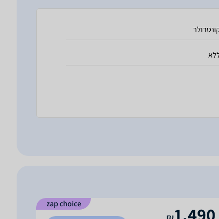
ונטרולר
לא
zap choice
1,490
₪