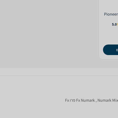
5.0
ם