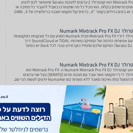
Mixtrack Pro FX הוא קונטרולר 2 ערוצים לתוכנת Serato שיאפשר לכם להגיע
ועים מרשימים בקלות. הוא מכיל כל מה שתצטרכו בשביל להעביר כל מסיבה או
ארוע: זוג ג'וגים גדולים בקוטר "6 , כרטיס קול מקצועי מובנה ברזולוצייה של 24Bit , 6
רי אפקטים שמאפשרים גישה מהי
Numark Mixtrack Pro FX
קונטרולר דיג'יי Mixtrack Pro FX מבית Numark המגיע עם כל פונקציות המקצועיות
שיש עם אפשרות הזרמה של המוזיקה משירותי TIDAL או SoundCloud דרך
Serato DJ Lite! המיקס שלכם מתחיל כאן! מידע טכני: לכל Deck יש כפתור
 Cue וכפתור Sync 8 פדים לכל ערוץ
Numark Mixtrack Pro FX
simple קונטרולר Numark Mixtrack Pro FX DJ ה- Mixtrack Pro FX הוא
קונטרולר די ג'יי מקצועי אשר עובד עם תוכנת סרטו (SERATO) בעל שני ערוצים
ויכולת תפעול נוחה ואיכות סאונד ללא פשרות כמו שNumark יודעים לעשות הכי טוב.
 זוג ג'וגים גדולים ונוחי
ועי דגם Mixtrack Pro FX מבית
קונטרולר DJ מקצועי Numark Mixtrack Pro FX מבית Numark מציע חוויית
ינג מתקדמת לתקליטנים מתחילים ומקצועיים כאחד. הקונטרולר כולל גלגלי
Jog גדולים ומדויקים, פאדים לביצועים יצירתיים, אפקטים מובנים ושליטה נוחה
ורפת, ומספק את כל הכל