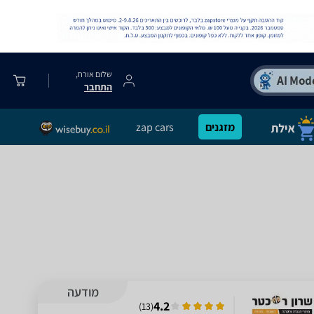
שלום אורח,
התחבר
מזגנים
zap cars
מודעה
4.2
)
13
(