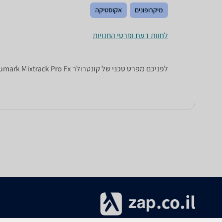
מיקרופונים
אקוסטיקה
לחוות דעת ופרטי החנויות
לפניכם מפרט טכני של ‏קונטרולר Numark Mixtrack Pro Fx. כל הנתונים שחייבים לדעת כדי לבחור נכון! זאפ השוואת מחירים מציגים לכם את כל המידע שעוזר לכם להשוות.