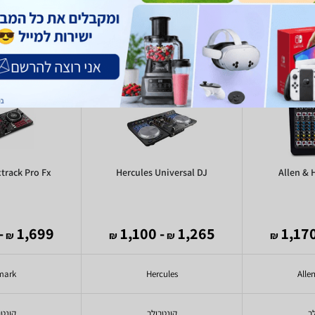
track Pro Fx
Hercules Universal DJ
Allen & 
,490
1,699
- 1,100
1,265
₪
₪
₪
₪
mark
Hercules
Alle
ר
קונטרולר
קונטר