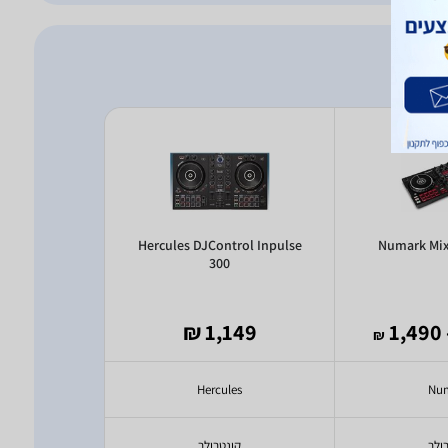
tor Station
Hercules DJControl Inpulse
Numark Mix
300
1,420
1,149 ₪
- 1
₪
₪
nus
Hercules
Nu
ולר
קונטרולר
קונ