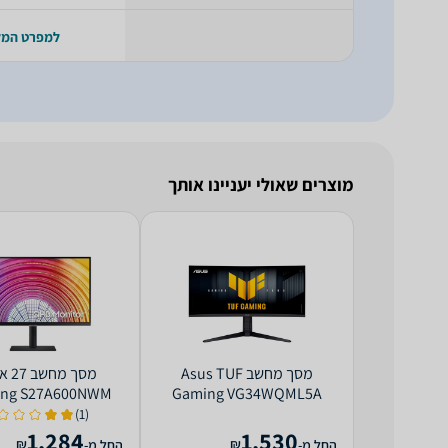
למפרט המ
מוצרים שאולי יעניינו אותך
מסך מחשב Asus TUF
מסך מ
ng S27A600NWM
Gaming VG34WQML5A
QHD
UWQHD
(1)
1,284
1,530
₪
₪
החל מ-
החל מ-