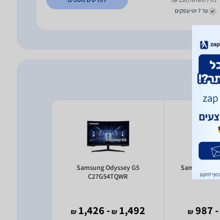
עד 7 ימי עסקים
ssey G32A
Samsung Odyssey G5
Samsung Ody
320N
C27G54TQWR
LS32CG
1,394
- 1,426
1,492
- 987
₪
₪
₪
₪