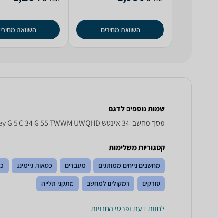
השוואת מחירים
השוואת מחירי
שמות נוספים לדגם
מסך מחשב ‏ 34 ‏אינטש Samsung Odyssey G 5 C 34 G 55 TWWM UWQHD סמסונג, Odyssey G5 C34G55TWWM סמסונג , סמסונג Odyssey G5 C34G55TWWM
קטגוריות משלימות
מחשבים נייחים ממותגים
מעבדים
כסאות גיימינג
כר
סורקים
רמקולים למחשב
מתקני תלייה
לחוות דעת ופרטי החנויות