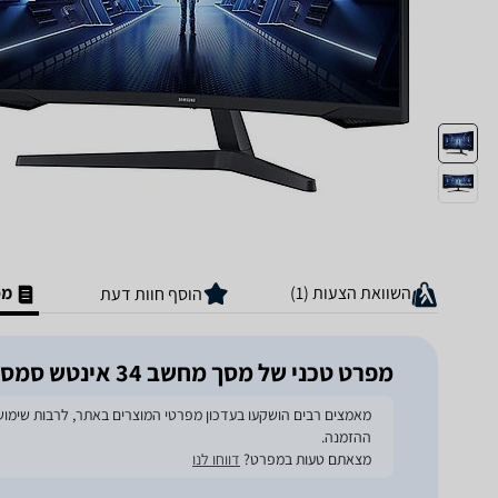
השוואת הצעות (1)
מפ
הוסף חוות דעת
מפרט טכני של מסך מחשב ‏34 ‏אינטש סמסונג Odyssey G5 C34G55TWWM UWQHD
ההזמנה.
מצאתם טעות במפרט?
דווחו לנו