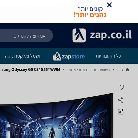
כל הקטגוריות
חשמל ואלקטרוניקה
Samsung Odyssey G5 C34G55TWWM - מ
...
השוואת מחירים מסכי מחשב‏