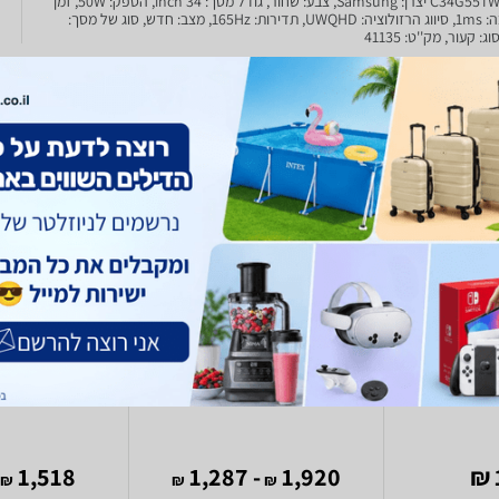
C34G55TWWM יצרן: Samsung, צבע: שחור, גודל מסך: 34 inch, הספק: 50W, זמן
תגובה: 1ms, סיווג הרזולוציה: UWQHD, תדירות: 165Hz, מצב: חדש, סוג של מסך:
ssey G5 G55C
Samsung Odyssey G5
Samsung
552EMXUE
C34G55TWWP SAML34550
C34
1,518
- 1,287
1,920
₪
₪
₪