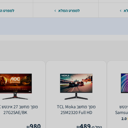
לא
למפרט המלא
למפרט ה
חשב ‏27 ‏אינטש
מסך מחשב TCL Moka
מס
27G2SAE/BK
25M2320 Full HD
Samsu
2.0
980
489
₪
₪
החל מ-