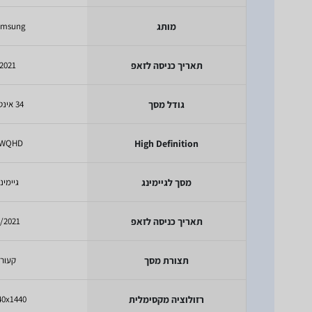
מותג
amsung
תאריך כניסה לזאפ
2021
גודל מסך
34 אינטש
WQHD
High Definition
מסך לגיימינג
גיימינ
תאריך כניסה לזאפ
/2021
תצורת מסך
קעור
רזולוציה מקסימלית
40x1440