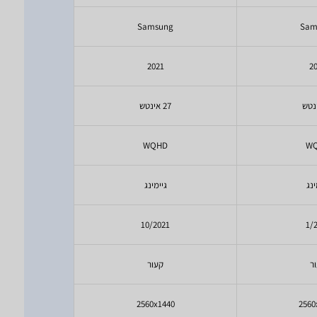
ung
Samsung
Sam
3
2021
2
27 אינטש
32 אינטש
HD
WQHD
W
ינג
גיימינג
גי
23
10/2021
1/
ר
קעור
ש
080
2560x1440
2560