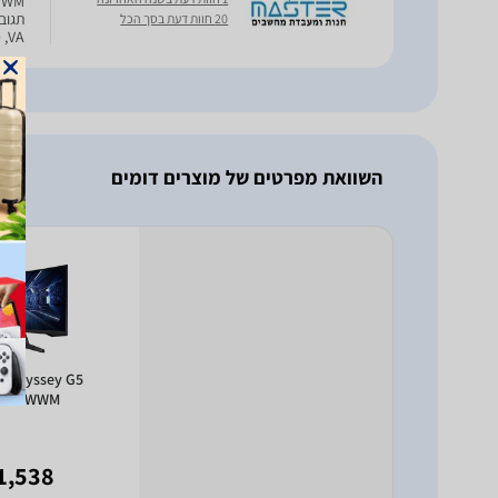
20 חוות דעת בסך הכל
VA, סוג: קעור, מק''ט: 41135
השוואת מפרטים של מוצרים דומים
 Odyssey G5
G55TWWM
1,538 ₪