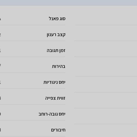
סוג פאנל
A
קצב רענון
z
זמן תגובה
1 מיל
בהירות
²
יחס ניגודיות
1
זווית צפייה
8
יחס גובה-רוחב
9
חיבורים
I