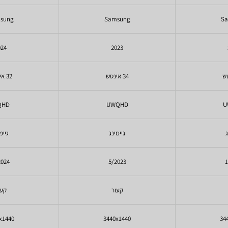
sung
Samsung
S
024
2023
34 אינטש
32 אינטש
QHD
UWQHD
U
ג
גיימינג
גיימ
2024
5/2023
1
קעור
קעו
x1440
3440x1440
34