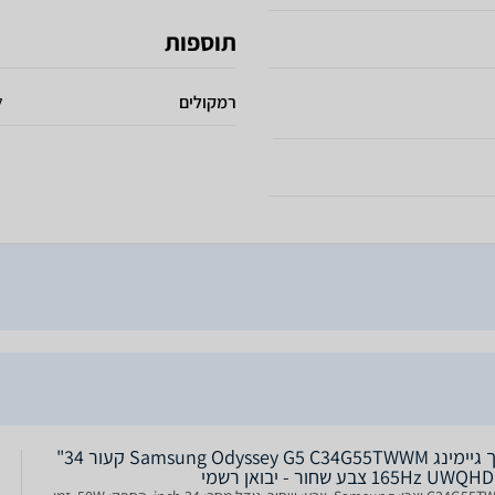
תוספות
רמקולים
ל
מסך גיימינג Samsung Odyssey G5 C34G55TWWM קעור 34"
165Hz UW צבע שחור - יבואן רשמי