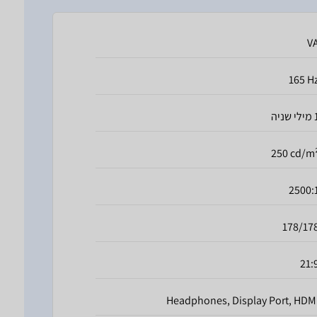
V
165 H
י שניה
250 cd/m
2500:
178/17
21:
Headphones, Display Port, HDM