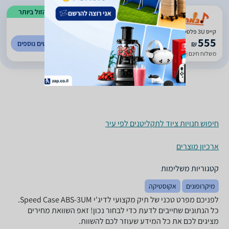
הזול ביותר
)
51
(
0
קייס 3U פלסטיק קצר Speedcase C ABS-3UM
555
לפרטים נוספים
₪
משלוח חינם
עד 5 ימי עסקים
חיפוש חנויות ציוד לתקליטנים לפי עיר
ארכיון מוצרים
קטגוריות משלימות
מיקרופונים
אקוסטיקה
לפניכם מפרט טכני של ‏תיק מקצועי לדיג'י Speed Case ABS-3UM.
כל הנתונים שחייבים לדעת כדי לבחור נכון! זאפ השוואת מחירים
מציגים לכם את כל המידע שעוזר לכם להשוות.