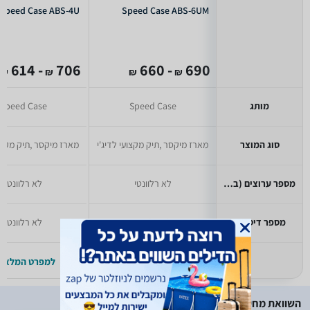
Speed Case ABS-4U
Speed Case ABS-6UM
- 614
706
- 660
690
₪
₪
₪
₪
מותג
Speed Case
Speed Case
סוג המוצר
מארז מיקסר ,תיק מקצועי לדיג'י
מארז מיקסר ,תיק מקצוע
מספר ערוצים (במיקסר)
לא רלוונטי
לא רלוונטי
מספר דיסקים
לא רלוונטי
לא רלוונטי
למפרט המלא >>
למפרט המלא >
השוואת מחירים