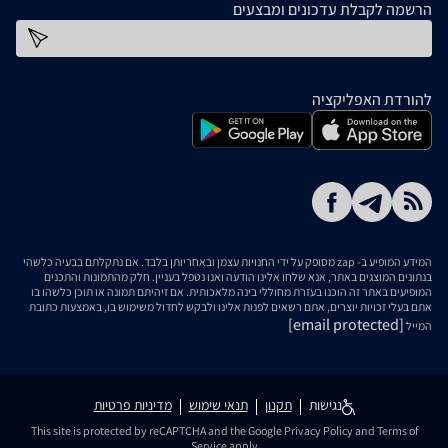
הרשמה לקבלת עדכונים ומבצעים
כתובת דוא''ל
להורדת האפליקציה
המידע המופיע ב- zap מסופק על ידי החנויות עצמן ובאחריותן בלבד. אם נתקלתם בבעיה כלשהי
בנתונים המוצגים באתר, אנא שלחו אלינו הודעה ואנו נטפל בעניין. חלק מהתמונות והתכנים
המופיעים באתר זה הוכנו בעזרת מחוללי בינה מלאכותית. אם זיהיתם תמונה או תוכן כלשהו בו
אתם בעלי זכויות יוצרים, אתם רשאים לפנות אלינו ולבקש לחדול משימוש בו, באמצעות כתובת
[email protected]
המייל
נגישות
תקנון
תנאי שימוש
מדיניות פרטיות
This site is protected by reCAPTCHA and the Google
Privacy Policy
and
Terms of
Service
apply