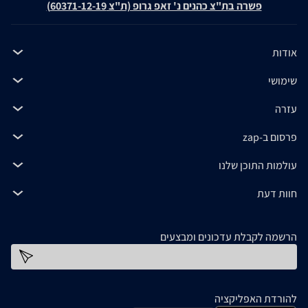
פשרה בת"צ כהנים נ' זאפ גרופ (ת"צ 60371-12-19)
אודות
שימושי
עזרה
פרסום ב-zap
עולמות התוכן שלנו
חוות דעת
הרשמה לקבלת עדכונים ומבצעים
כתובת דוא''ל
להורדת האפליקציה