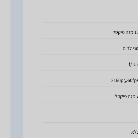
מגה פיקסל
ני לדים
1.8 /
2160p@60fp
 פיקסל
לא