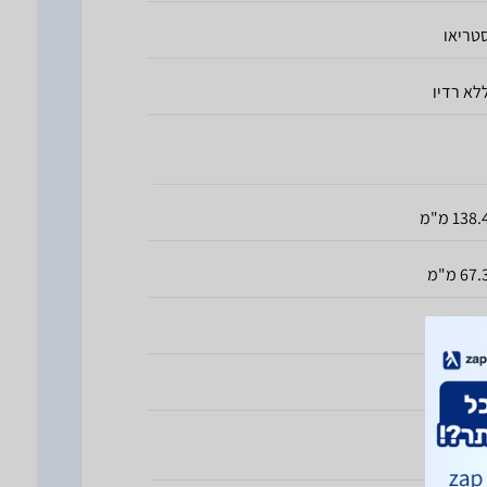
טריאו
לא רדיו
138. מ"מ
67. מ"מ
7 מ"מ
14 גרם