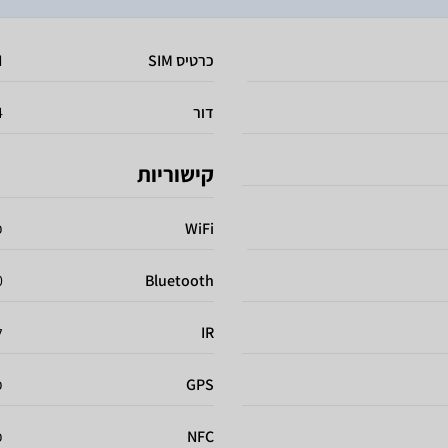
כרטיס SIM
IM
דור
4
קישוריות
WiFi
כ
0
Bluetooth
IR
ל
GPS
כ
NFC
כ