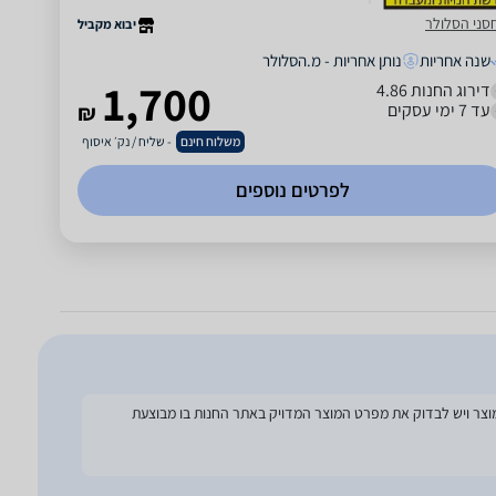
סני הסלולר
יבוא מקביל
שנה אחריות
נותן אחריות - מ.הסלולר
1,700
דירוג החנות 4.86
עד 7 ימי עסקים
₪
משלוח חינם
- שליח / נק׳ איסוף
לפרטים נוספים
להסתמך על מפרט זה בעת הזמנת המוצר ויש לבדוק את מפרט המוצר המדויק באתר החנות בו מבוצעת