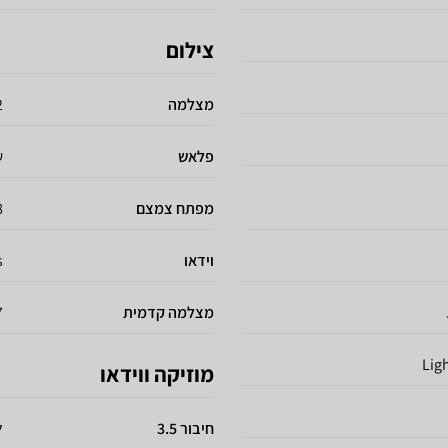
צילום
מצלמה
12 
פלאש
ש
מפתח צמצם
f
וידאו
s
מצלמה קדמית
7 מגה
Lig
מוזיקה ווידאו
חיבור 3.5
ל