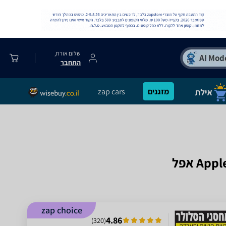
שלום אורח,
התחבר
מזגנים
zap cars
zap choice
4.86
)
320
(