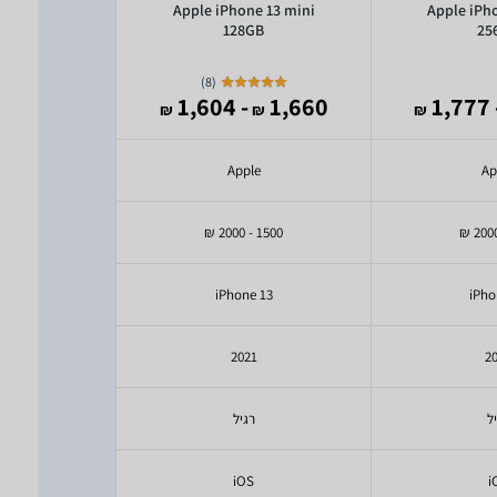
e 12 128GB
Apple iPhone 13 mini
Apple iPh
128GB
25
)
8
(
2,049
- 1,604
1,660
- 1
₪
₪
₪
₪
e
Apple
Ap
1500 - 2000 ₪
1500 - 2000 ₪
 12
iPhone 13
iPho
0
2021
2
ל
רגיל
ר
S
iOS
i