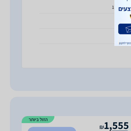
1,821 mA
א
ולל
הזול ביותר
1,555
₪