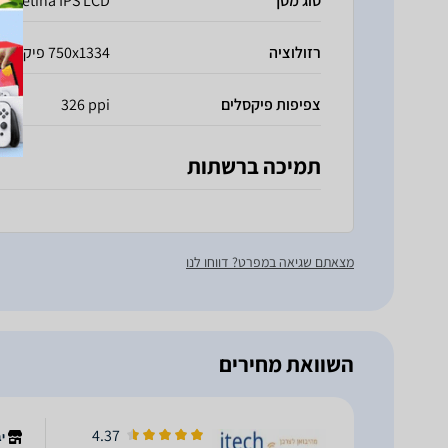
סוג מסך
Retina IPS LCD
רזולוציה
750x1334 פיקסלים
צפיפות פיקסלים
326 ppi
תמיכה ברשתות
מצאתם שגיאה במפרט? דווחו לנו
השוואת מחירים
4.37
י