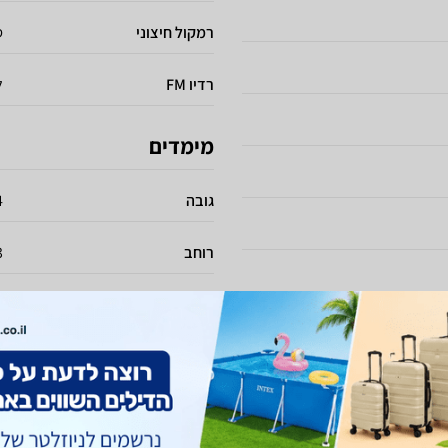
רמקול חיצוני
ס
רדיו FM
ל
מימדים
גובה
4
רוחב
3
עובי
.3
משקל
8
סוללה