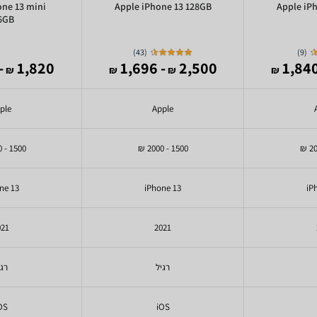
one 13 mini
Apple iPhone 13 128GB
Apple iP
6GB
)
43
(
)
9
(
,777
1,820
- 1,696
2,500
₪
₪
₪
₪
ple
Apple
1500 - 2000 ₪
1500 - 2000 ₪
ne 13
iPhone 13
iP
021
2021
רגיל
רגי
OS
iOS