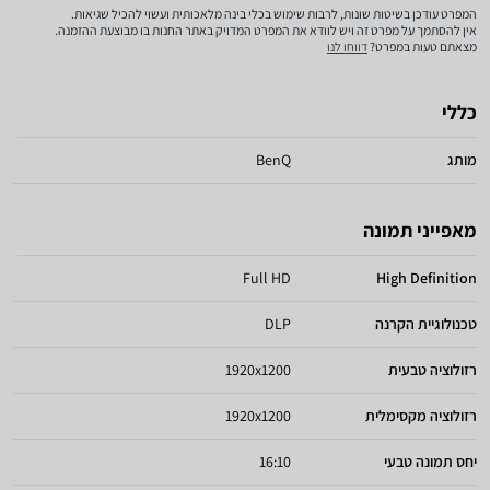
המפרט עודכן בשיטות שונות, לרבות שימוש בכלי בינה מלאכותית ועשוי להכיל שגיאות.
אין להסתמך על מפרט זה ויש לוודא את המפרט המדויק באתר החנות בו מבוצעת ההזמנה.
מצאתם טעות במפרט?
דווחו לנו
כללי
מותג
BenQ
מאפייני תמונה
Full HD
High Definition
טכנולוגיית הקרנה
DLP
רזולוציה טבעית
1920x1200
רזולוציה מקסימלית
1920x1200
יחס תמונה טבעי
16:10