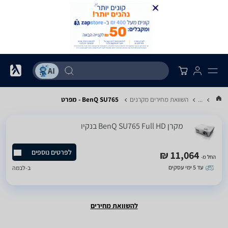
...
השוואת מחירים מקרנים
BenQ SU765 - מפרט
מקרן BenQ SU765 Full HD בנקיו
לפרטים נוספים
11,064 ₪
החל מ-
עד 5 ימי עסקים
ב-
לבמה
להשוואת מחירים