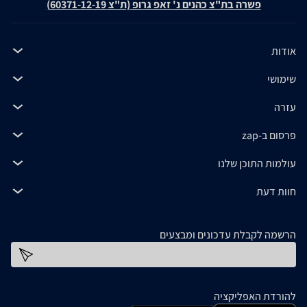
פשרה בת"צ כהנים נ' זאפ גרופ (ת"צ 60371-12-19)
אודות
שימושי
עזרה
פרסום ב-zap
עולמות התוכן שלנו
חוות דעת
הרשמה לקבלת עדכונים ומבצעים
כתובת דוא''ל
להורדת האפליקציה