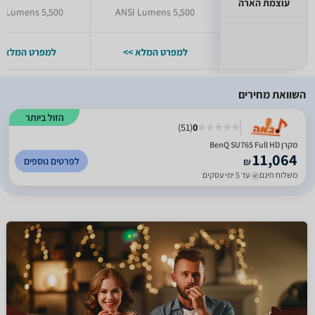
עוצמת הארה
5,500 ANSI Lumens
5,500 ANSI Lumens
למפרט המלא >>
למפרט המלא >
השוואת מחירים
הזול ביותר
)
51
(
0
מקרן BenQ SU765 Full HD
11,064
לפרטים נוספים
₪
משלוח חינם
עד 5 ימי עסקים