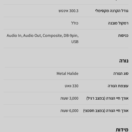
גודל הקרנה מקסימלי
300.3 אינטש
רמקול מובנה
כולל
כניסות
Audio In, Audio Out, Composite, DB-9pin,
USB
נורה
סוג הנורה
Metal Halide
עוצמת הנורה
330 וואט
אורך חיי הנורה (במצב רגיל)
3,000 שעות
אורך חיי הנורה (במצב חסכוני)
6,000 שעות
מידות