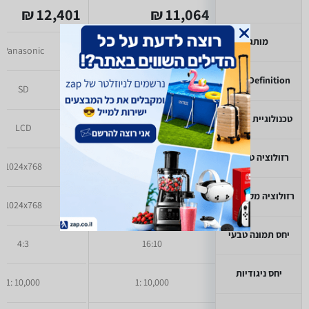
12,401 ₪
11,064 ₪
מותג
Panasonic
BenQ
High Definition
SD
Full HD
טכנולוגיית הקרנה
LCD
DLP
רזולוציה טבעית
1024x768
1920x1200
רזולוציה מקסימלית
1024x768
1920x1200
יחס תמונה טבעי
4:3
16:10
יחס ניגודיות
10,000 :1
10,000 :1