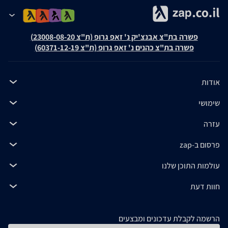
פשרה בת"צ אבנצ'יק נ' זאפ גרופ (ת"צ 23008-08-20)
פשרה בת"צ כהנים נ' זאפ גרופ (ת"צ 60371-12-19)
אודות
שימושי
עזרה
פרסום ב-zap
עולמות התוכן שלנו
חוות דעת
הרשמה לקבלת עדכונים ומבצעים