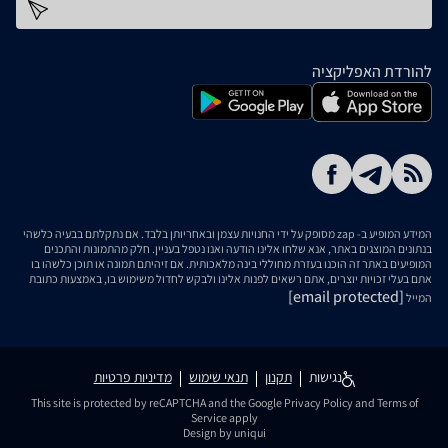
כתובת דוא''ל
להורדת האפליקציה
המידע המופיע ב- zap מסופק על ידי החנויות עצמן ובאחריותן בלבד. אם נתקלתם בבעיה כלשהי
בנתונים המוצגים באתר, אנא שלחו אלינו הודעה ואנו נטפל בעניין. חלק מהתמונות והתכנים
המופיעים באתר זה הוכנו בעזרת מחוללי בינה מלאכותית. אם זיהיתם תמונה או תוכן כלשהו בו
אתם בעלי זכויות יוצרים, אתם רשאים לפנות אלינו ולבקש לחדול משימוש בו, באמצעות כתובת
[email protected]
המייל
נגישות
תקנון
תנאי שימוש
מדיניות פרטיות
This site is protected by reCAPTCHA and the Google
Privacy Policy
and
Terms of
Service
apply
Design by uniqui