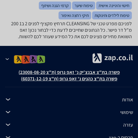
חיטוי והיגיינה אישית
טיפוח שיער
קרמי הגנה ושיזוף
טיפוח לילדים ותינוקות
תיקי רחצה ואיפור
לפניכם מפרט טכני של CLEANSING תרחיץ מקציף לפנים 2 ב1 200
מ"ל ‏דר פישר. כל הנתונים שחייבים לדעת כדי לבחור נכון! זאפ
השוואת מחירים מציגים לכם את כל המידע שעוזר לכם להשוות.
פשרה בת"צ אבנצ'יק נ' זאפ גרופ (ת"צ 23008-08-20)
פשרה בת"צ כהנים נ' זאפ גרופ (ת"צ 60371-12-19)
אודות
שימושי
עזרה
פרסום ב-zap