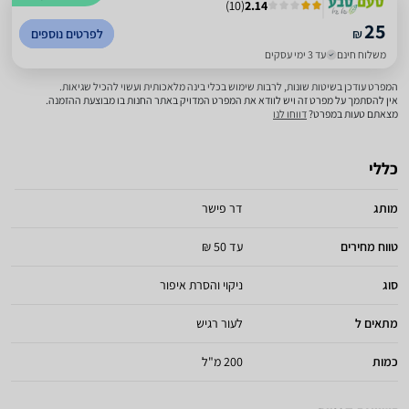
)
10
(
2.14
25
₪
לפרטים נוספים
משלוח חינם
עד 3 ימי עסקים
המפרט עודכן בשיטות שונות, לרבות שימוש בכלי בינה מלאכותית ועשוי להכיל שגיאות.
אין להסתמך על מפרט זה ויש לוודא את המפרט המדויק באתר החנות בו מבוצעת ההזמנה.
מצאתם טעות במפרט?
דווחו לנו
כללי
מותג
דר פישר
טווח מחירים
עד 50 ₪
סוג
ניקוי והסרת איפור
מתאים ל
לעור רגיש
כמות
200 מ"ל