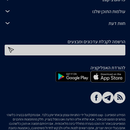
עולמות התוכן שלנו
חוות דעת
הרשמה לקבלת עדכונים ומבצעים
כתובת דוא''ל
להורדת האפליקציה
המידע המופיע ב- zap מסופק על ידי החנויות עצמן ובאחריותן בלבד. אם נתקלתם בבעיה כלשהי
בנתונים המוצגים באתר, אנא שלחו אלינו הודעה ואנו נטפל בעניין. חלק מהתמונות והתכנים
המופיעים באתר זה הוכנו בעזרת מחוללי בינה מלאכותית. אם זיהיתם תמונה או תוכן כלשהו בו
אתם בעלי זכויות יוצרים, אתם רשאים לפנות אלינו ולבקש לחדול משימוש בו, באמצעות כתובת