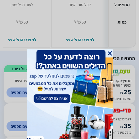
מתאים ל
לכל סוגי העור
לעור רגיל-שמן
כמות
50 מ"ל
50 מ"ל
למפרט המלא >>
למפרט המלא >>
החנויות הכי זולות
הזול ביותר
)
10
(
2.14
תרחיץ מקציף פנים 3 ב-1 | GENESIS CLEANSING | מכיל 200 מ"ל | מנקה, מסיר איפור
ומעשיר את העור בלחות | ד"ר פישר | Dr. Fischer
25
לפרטים נוספים
₪
משלוח חינם
עד 3 ימי עסקים
)
176
(
0
ג’נסיס קלינסינג תרחיץ מקציף לפנים לעור רגיש ד"ר פישר
35
לפרטים נוספים
₪
כולל משלוח (15 ₪)