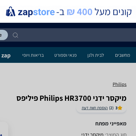
מחשבים
לבית ולגן
פנאי וספורט
בריאות ויופי
Philips
‏מיקסר ידני Philips HR3700 פיליפס
3
(2)
הוספת חוות דעת
מאפייני מפתח
סוג המוצר:
מיקסר ידני