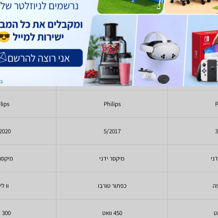
HR3705/00
Philips HR3740
Phili
)
13
(
)
2
(
189
289
- 162
219
₪
₪
₪
₪
lips
Philips
P
2020
5/2017
3
ני
מיקסר ידני
מיקסר 
פה
כפתור טורבו
וו ל
450 וואט
300 וואט