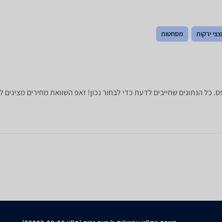
צצי ירקות
מסחטות