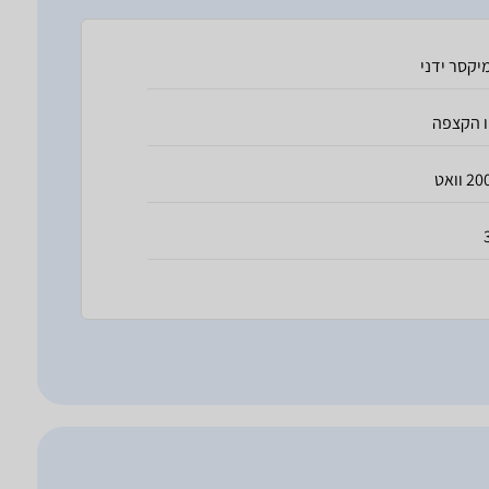
יקסר ידני
ו הקצפה
2 וואט