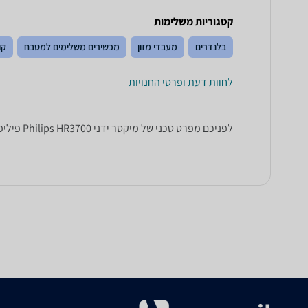
קטגוריות משלימות
בלנדרים
מעבדי מזון
מכשירים משלימים למטבח
קו
לחוות דעת ופרטי החנויות
לפניכם מפרט טכני של ‏מיקסר ידני Philips HR3700 פיליפס. כל הנתונים שחייבים לדעת כדי לבחור נכון! זאפ השוואת מחירים מציגים לכם את כל המידע שעוזר לכם להשוות.