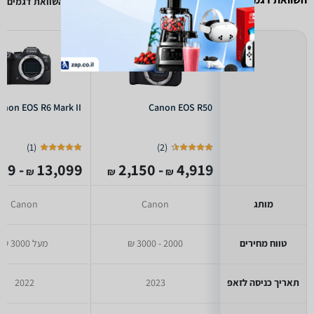
הוסף להשוואת דגמים
anon EOS R6 Mark II
Canon EOS R50
)
1
(
)
2
(
- 5,399
13,099
- 2,150
4,919
₪
₪
₪
מותג
Canon
Canon
טווח מחירים
2000 - 3000 ₪
מעל 3000 ₪
תאריך כניסה לזאפ
2023
2022