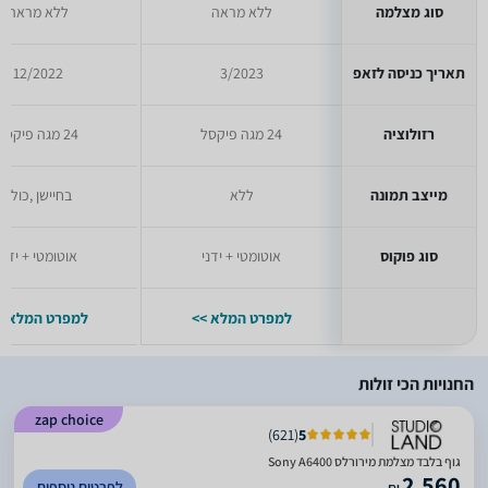
סוג מצלמה
ללא מראה
ללא מראה
תאריך כניסה לזאפ
3/2023
12/2022
רזולוציה
24 מגה פיקסל
24 מגה פיקסל
מייצב תמונה
ללא
בחיישן ,כולל
סוג פוקוס
אוטומטי + ידני
אוטומטי + ידני
למפרט המלא >>
למפרט המלא >
החנויות הכי זולות
zap choice
)
621
(
5
גוף בלבד מצלמת מירורלס Sony A6400
2,560
לפרטים נוספים