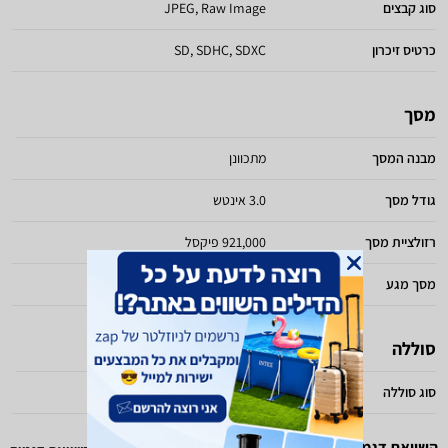
סוג קבצים
JPEG, Raw Image
כרטיס זיכרון
SD, SDHC, SDXC
מסך
מבנה המסך
מתכוונן
גודל מסך
3.0 אינטש
רזולציית מסך
921,000 פיקסל
מסך מגע
כולל
סוללה
סוג סוללה
ייחודית
השוואת דגמים