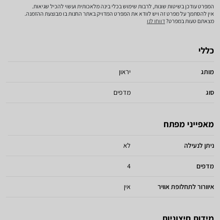
המפרט עודכן בשיטות שונות, לרבות שימוש בכלי בינה מלאכותית ועשוי להכיל שגיאות.
אין להסתמך על מפרט זה ויש לוודא את המפרט המדויק באתר החנות בו מבוצעת ההזמנה.
מצאתם טעות במפרט?
דווחו לנו
כללי
מותג
יראון
סוג
מדפים
מאפייני מפתח
ניתן לנעילה
לא
מדפים
4
איוורור לתחלופת אוויר
אין
מידות חיצוניות