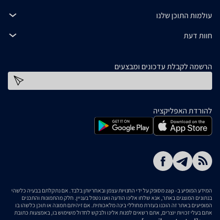
עולמות התוכן שלנו
חוות דעת
הרשמה לקבלת עדכונים ומבצעים
כתובת דוא''ל
להורדת האפליקציה
המידע המופיע ב- zap מסופק על ידי החנויות עצמן ובאחריותן בלבד. אם נתקלתם בבעיה כלשהי
בנתונים המוצגים באתר, אנא שלחו אלינו הודעה ואנו נטפל בעניין. חלק מהתמונות והתכנים
המופיעים באתר זה הוכנו בעזרת מחוללי בינה מלאכותית. אם זיהיתם תמונה או תוכן כלשהו בו
אתם בעלי זכויות יוצרים, אתם רשאים לפנות אלינו ולבקש לחדול משימוש בו, באמצעות כתובת