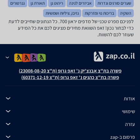
שערים סורגים וגדרות
אביזרים לגינה
ריהוט גן
תאורת גן
גנרטורים
השקיה
בריכות נוי ומזרקות
גזיבו, ציליות ושמשיות
לפניכם מפרט טכני של ‏מדפים ‏יראון 700. כל הנתונים שחייבים לדעת
כדי לבחור נכון! זאפ השוואת מחירים מציגים לכם את כל המידע
שעוזר לכם להשוות.
פשרה בת"צ אבנצ'יק נ' זאפ גרופ (ת"צ 23008-08-20)
פשרה בת"צ כהנים נ' זאפ גרופ (ת"צ 60371-12-19)
אודות
שימושי
עזרה
פרסום ב-zap