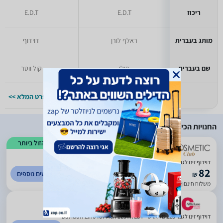
ריכוז
E.D.T
E.D.T
מותג בעברית
ראלף לורן
דוידוף
שם בעברית
פולו
קול ווטר
למפרט המלא >>
למפרט המלא >>
החנויות הכי זולות
הזול ביותר
)
395
(
3.25
דוידוף זינו לגבר 125 מל אדט - Davidoff Zino for Men 125ml EDT
82
לפרטים נוספים
₪
משלוח חינם
עד 14 ימי עסקים
)
85
(
0
דוידוף זינו לגבר 125 מל אדט - Davidoff Zino for Men 125ml EDT