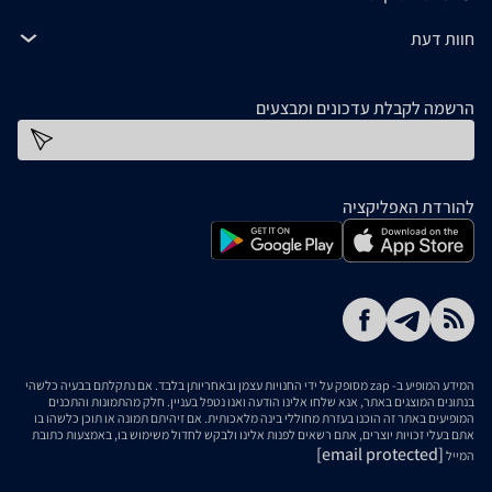
חוות דעת
הרשמה לקבלת עדכונים ומבצעים
כתובת דוא''ל
להורדת האפליקציה
המידע המופיע ב- zap מסופק על ידי החנויות עצמן ובאחריותן בלבד. אם נתקלתם בבעיה כלשהי
בנתונים המוצגים באתר, אנא שלחו אלינו הודעה ואנו נטפל בעניין. חלק מהתמונות והתכנים
המופיעים באתר זה הוכנו בעזרת מחוללי בינה מלאכותית. אם זיהיתם תמונה או תוכן כלשהו בו
אתם בעלי זכויות יוצרים, אתם רשאים לפנות אלינו ולבקש לחדול משימוש בו, באמצעות כתובת
[email protected]
המייל