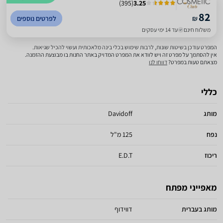
)
395
(
3.25
82
₪
לפרטים נוספים
משלוח חינם
עד 14 ימי עסקים
המפרט עודכן בשיטות שונות, לרבות שימוש בכלי בינה מלאכותית ועשוי להכיל שגיאות.
אין להסתמך על מפרט זה ויש לוודא את המפרט המדויק באתר החנות בו מבוצעת ההזמנה.
מצאתם טעות במפרט?
דווחו לנו
כללי
מותג
Davidoff
נפח
125 מ"ל
ריכוז
E.D.T
מאפייני מפתח
מותג בעברית
דווידוף