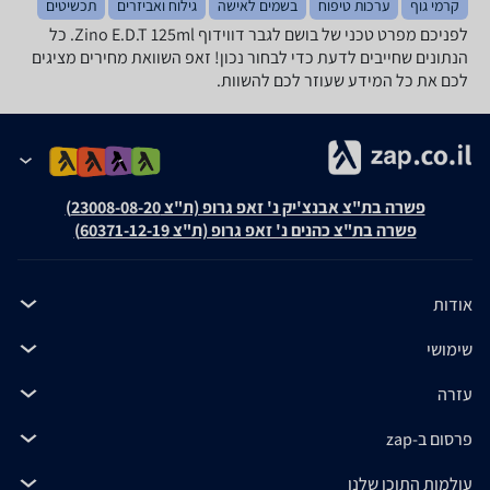
קרמי גוף
ערכות טיפוח
בשמים לאישה
גילוח ואביזרים
תכשיטים
לפניכם מפרט טכני של בושם לגבר דווידוף Zino E.D.T 125ml. כל
הנתונים שחייבים לדעת כדי לבחור נכון! זאפ השוואת מחירים מציגים
לכם את כל המידע שעוזר לכם להשוות.
פשרה בת"צ אבנצ'יק נ' זאפ גרופ (ת"צ 23008-08-20)
פשרה בת"צ כהנים נ' זאפ גרופ (ת"צ 60371-12-19)
אודות
שימושי
עזרה
פרסום ב-zap
עולמות התוכן שלנו