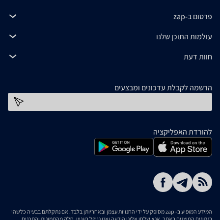
פרסום ב-zap
עולמות התוכן שלנו
חוות דעת
הרשמה לקבלת עדכונים ומבצעים
כתובת דוא''ל
להורדת האפליקציה
המידע המופיע ב- zap מסופק על ידי החנויות עצמן ובאחריותן בלבד. אם נתקלתם בבעיה כלשהי
בנתונים המוצגים באתר, אנא שלחו אלינו הודעה ואנו נטפל בעניין. חלק מהתמונות והתכנים