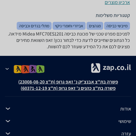
ארכיון מוצרים
קטגוריות משלימות
מייבשי כביסה
מגהצים
אביזרי וחומרי ניקוי
מתלי בגדים וכביסה
לפניכם מפרט טכני של מכונת כביסה Midea MFC70ES1201 מידאה.
כל הנתונים שחייבים לדעת כדי לבחור נכון! זאפ השוואת מחירים
מציגים לכם את כל המידע שעוזר לכם להשוות.
פשרה בת"צ אבנצ'יק נ' זאפ גרופ (ת"צ 23008-08-20)
פשרה בת"צ כהנים נ' זאפ גרופ (ת"צ 60371-12-19)
אודות
שימושי
עזרה