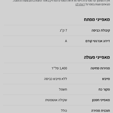
אין להסתמך על מפרט זה ויש לוודא את המפרט המדויק באתר החנות בו מבוצעת ההזמנה.
מצאתם טעות במפרט?
דווחו לנו
מאפייני מפתח
קיבולת כביסה
7 ק"ג
דירוג אנרגטי קודם
A
מאפייני פעולה
מהירות סחיטה
1,400 סל"ד
מייבש
ללא מייבש כביסה
מקור כח
חשמל
מאפייני חסכון
שקילה אוטומטית
תוכנית מהירה
כולל