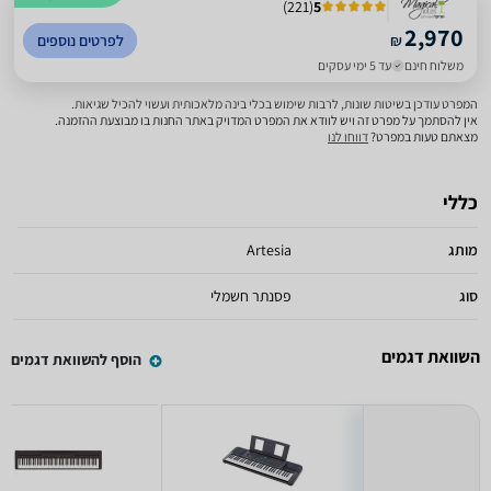
)
221
(
5
2,970
₪
לפרטים נוספים
משלוח חינם
עד 5 ימי עסקים
המפרט עודכן בשיטות שונות, לרבות שימוש בכלי בינה מלאכותית ועשוי להכיל שגיאות.
אין להסתמך על מפרט זה ויש לוודא את המפרט המדויק באתר החנות בו מבוצעת ההזמנה.
מצאתם טעות במפרט?
דווחו לנו
כללי
מותג
Artesia
סוג
פסנתר חשמלי
השוואת דגמים
הוסף להשוואת דגמים