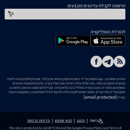
הרשמה לקבלת עדכונים ומבצעים
כתובת דוא''ל
להורדת האפליקציה
המידע המופיע ב- zap מסופק על ידי החנויות עצמן ובאחריותן בלבד. אם נתקלתם בבעיה כלשהי
בנתונים המוצגים באתר, אנא שלחו אלינו הודעה ואנו נטפל בעניין. חלק מהתמונות והתכנים
המופיעים באתר זה הוכנו בעזרת מחוללי בינה מלאכותית. אם זיהיתם תמונה או תוכן כלשהו בו
אתם בעלי זכויות יוצרים, אתם רשאים לפנות אלינו ולבקש לחדול משימוש בו, באמצעות כתובת
[email protected]
המייל
נגישות
תקנון
תנאי שימוש
מדיניות פרטיות
This site is protected by reCAPTCHA and the Google
Privacy Policy
and
Terms of