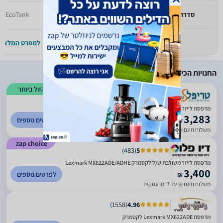
סדרה
MFP
EcoTank
למפרט המלא >>
למפרט המלא >
החנויות הכי זולות
הזול ביותר
)
432
(
5
מדפסת לייזר משולבת שחור לבן Lexmark MX622ADE
3,283
לפרטים נוספים
₪
משלוח חינם
עד 5 ימי עסקים
zap choice
)
483
(
5
מדפסת לייזר משולבת ש/ל לקסמרק Lexmark MX622ADE/ADHE
3,400
לפרטים נוספים
₪
משלוח חינם
עד 7 ימי עסקים
)
1558
(
4.96
מדפסת Lexmark MX622ADE לקסמרק