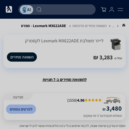
...
השוואת מחירים מדפסות
Lexmark MX622ADE - מפרט
‏לייזר ‏משולבת Lexmark MX622ADE לקסמרק
3,283 ₪
השוואת מחירים
החל מ-
להשוואת מחירים ב-7 חנויות
מודעה
)
1558
(
4.96
3,480
₪
לפרטים נוספים
משלוח חינם
עד 3 ימי עסקים
המפרט עודכן בשיטות שונות, לרבות שימוש בכלי בינה מלאכותית ועשוי להכיל שגיאות.