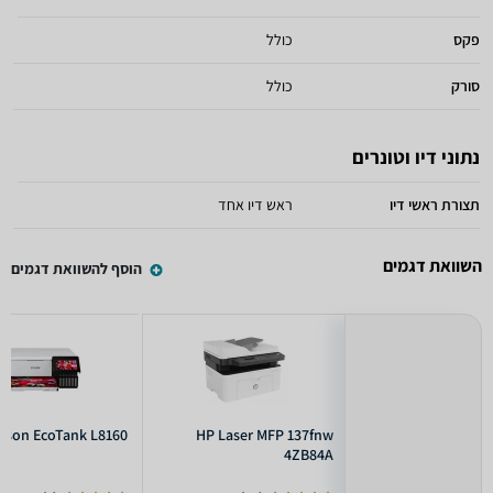
פקס
כולל
סורק
כולל
נתוני דיו וטונרים
תצורת ראשי דיו
ראש דיו אחד
השוואת דגמים
הוסף להשוואת דגמים
pson EcoTank L8160
HP Laser MFP 137fnw
4ZB84A