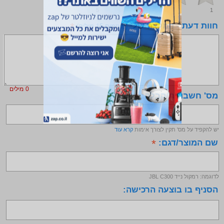
5
1
חוות דעת - המלצה שלי
*
(מינימום 15 מילים)
0
מילים
מס' חשבונית/קבלה:
*
יש להקפיד על מס' תקין לצורך אימות
קרא עוד
שם המוצר/דגם:
*
לדוגמה: רמקול נייד JBL C300
הסניף בו בוצעה הרכישה: