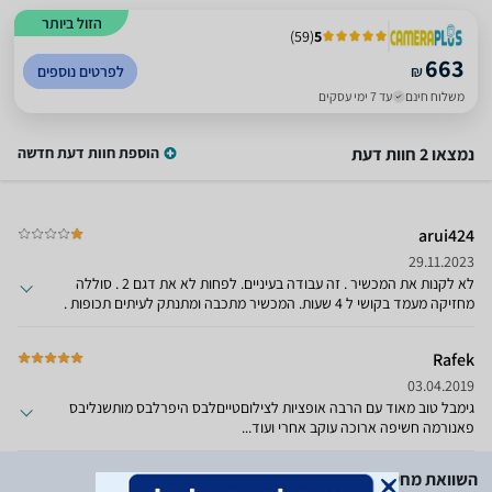
הזול ביותר
)
59
(
5
663
₪
לפרטים נוספים
משלוח חינם
עד 7 ימי עסקים
נמצאו 2 חוות דעת
הוספת חוות דעת חדשה
arui424
29.11.2023
לא לקנות את המכשיר . זה עבודה בעיניים. לפחות לא את דגם 2 . סוללה
מחזיקה מעמד בקושי ל 4 שעות. המכשיר מתכבה ומתנתק לעיתים תכופות .
לא נהניתי מהמוצר כלל. יושב באיזו מגירה בבית.
Rafek
03.04.2019
גימבל טוב מאוד עם הרבה אופציות לצילוםטייםלבס היפרלבס מותשנליבס
פאנורמה חשיפה ארוכה עוקב אחרי ועוד...
השוואת מחירים