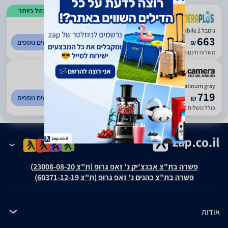
הזול ביותר
)
59
(
5
‏גימבל DJI Osmo Mobile 2
663
לפרטים נוספים
₪
משלוח חינם
עד 7 ימי עסקים
)
472
(
3
DJI OSMO MOBILE 6 Platinum gray
719
לפרטים נוספים
₪
כולל משלוח (20 ₪)
עד 7 ימי עסקים
פשרה בת"צ אבנצ'יק נ' זאפ גרופ (ת"צ 23008-08-20)
פשרה בת"צ כהנים נ' זאפ גרופ (ת"צ 60371-12-19)
אודות