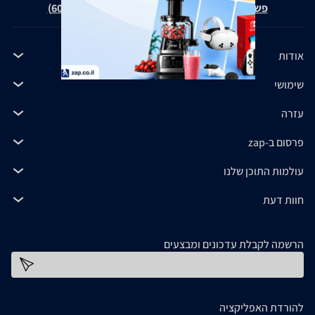
פשרה בת"צ כהנים נ' זאפ גרופ (ת"צ 60371-12-19)
אודות
שימושי
עזרה
פרסום ב-zap
עולמות התוכן שלנו
חוות דעת
הרשמה לקבלת עדכונים ומבצעים
כתובת דוא''ל
להורדת האפליקציה