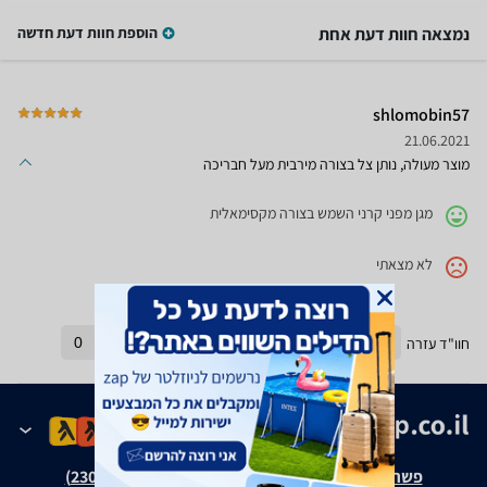
נמצאה חוות דעת אחת
הוספת חוות דעת חדשה
shlomobin57
21.06.2021
מוצר מעולה, נותן צל בצורה מירבית מעל חבריכה
מגן מפני קרני השמש בצורה מקסימאלית
לא מצאתי
חוו"ד עזרה
0
חוו"ד לא עזרה
0
פשרה בת"צ אבנצ'יק נ' זאפ גרופ (ת"צ 23008-08-20)