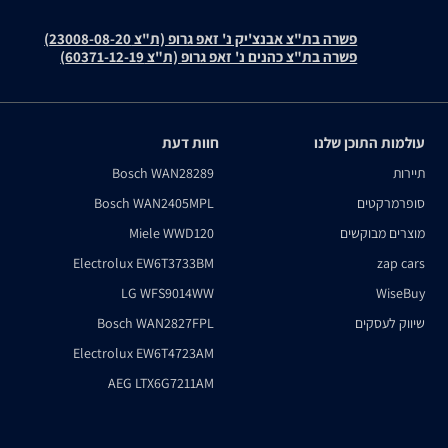
פשרה בת"צ אבנצ'יק נ' זאפ גרופ (ת"צ 23008-08-20)
פשרה בת"צ כהנים נ' זאפ גרופ (ת"צ 60371-12-19)
עולמות התוכן שלנו
חוות דעת
תיירות
Bosch WAN28289
סופרמרקטים
Bosch WAN2405MPL
מוצרים מבוקשים
Miele WWD120
Electrolux EW6T3733BM
zap cars
LG WFS9014WW
WiseBuy
שיווק לעסקים
Bosch WAN2827FPL
Electrolux EW6T4723AM
AEG LTX6G7211AM