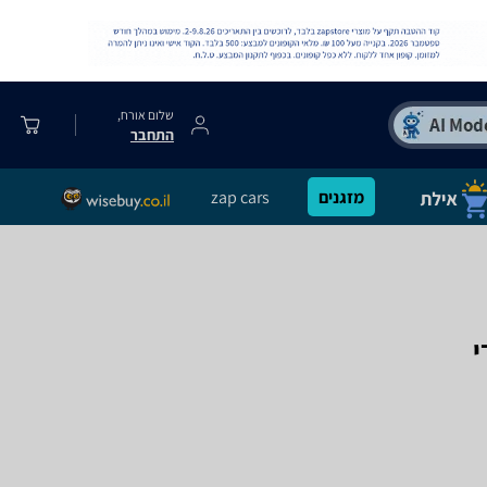
שלום אורח,
התחבר
מזגנים
zap cars