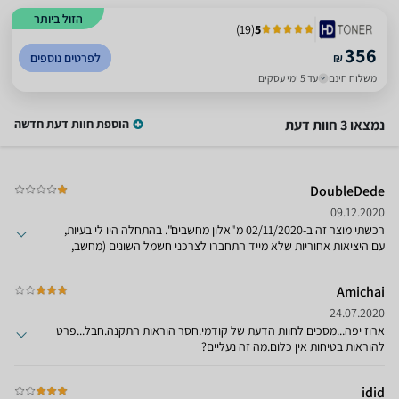
הזול ביותר
)
19
(
5
356
₪
לפרטים נוספים
משלוח חינם
עד 5 ימי עסקים
נמצאו 3 חוות דעת
הוספת חוות דעת חדשה
DoubleDede
09.12.2020
רכשתי מוצר זה ב-02/11/2020 מ"אלון מחשבים". בהתחלה היו לי בעיות,
עם היציאות אחוריות שלא מייד התחברו לצרכני חשמל השונים (מחשב,
מסך וראוטר). היה צורך לנסות להזיז עד וכאשר זה מתחבר. דבר שלא
פגשתי בUPS'ים אחרים שהיו לי במהלך השנים. היום נתקלתי בתקלה מסוג
Amichai
חדש: המכשיר התחיל לצפצף כאיולו ויש הפסקת חשמל (למרות שכן היה
מחובר לחשמל - הכנסתי מכשירים אחרים והם פעלו ללא בעיות). לאחר
24.07.2020
כ-15 דקות, הציפצופים היות תדירים יותר, כלומר הסוללה מתרוקנת -ואז
ארוז יפה...מסכים לחוות הדעת של קודמי.חסר הוראות התקנה.חבל...פרט
בא הניתוק החשמלי. ברור לי שהמכשיר לא תקין בכלל, למרות שמחובר
להוראות בטיחות אין כלום.מה זה נעליים?
לחשמל לא מזהה החיבור. בעיה של היציאות/כניסות אחוריים שם מתחת
לכל ביקורת. מוצר לא מומלץ בכלל. להתרחק מהחברה הזאת.
idid