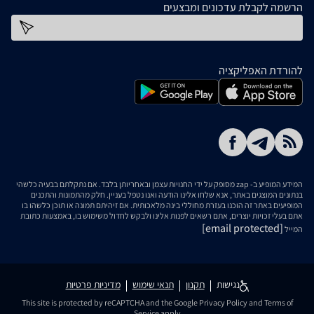
הרשמה לקבלת עדכונים ומבצעים
כתובת דוא''ל
להורדת האפליקציה
המידע המופיע ב- zap מסופק על ידי החנויות עצמן ובאחריותן בלבד. אם נתקלתם בבעיה כלשהי
בנתונים המוצגים באתר, אנא שלחו אלינו הודעה ואנו נטפל בעניין. חלק מהתמונות והתכנים
המופיעים באתר זה הוכנו בעזרת מחוללי בינה מלאכותית. אם זיהיתם תמונה או תוכן כלשהו בו
אתם בעלי זכויות יוצרים, אתם רשאים לפנות אלינו ולבקש לחדול משימוש בו, באמצעות כתובת
[email protected]
המייל
נגישות
תקנון
תנאי שימוש
מדיניות פרטיות
This site is protected by reCAPTCHA and the Google
Privacy Policy
and
Terms of
Service
apply