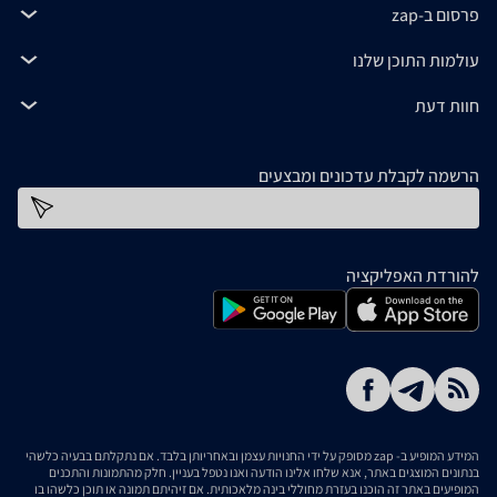
פרסום ב-zap
עולמות התוכן שלנו
חוות דעת
הרשמה לקבלת עדכונים ומבצעים
כתובת דוא''ל
להורדת האפליקציה
המידע המופיע ב- zap מסופק על ידי החנויות עצמן ובאחריותן בלבד. אם נתקלתם בבעיה כלשהי
בנתונים המוצגים באתר, אנא שלחו אלינו הודעה ואנו נטפל בעניין. חלק מהתמונות והתכנים
המופיעים באתר זה הוכנו בעזרת מחוללי בינה מלאכותית. אם זיהיתם תמונה או תוכן כלשהו בו