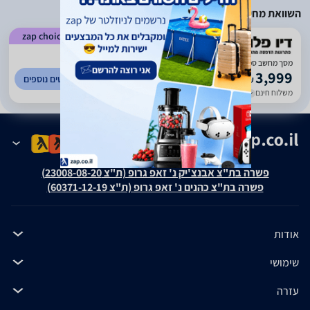
השוואת מחירים
zap choice
)
482
(
5
מסך מחשב סמסונג Samsung U28D590D LED 4K 28 inch
3,999
לפרטים נוספים
₪
משלוח חינם
עד 7 ימי עסקים
פשרה בת"צ אבנצ'יק נ' זאפ גרופ (ת"צ 23008-08-20)
פשרה בת"צ כהנים נ' זאפ גרופ (ת"צ 60371-12-19)
אודות
שימושי
עזרה