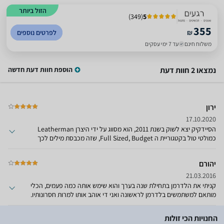
הזול ביותר
)
349
(
5
355
₪
לפרטים נוספים
משלוח חינם
עד 7 ימי עסקים
נמצאו 2 חוות דעת
הוספת חוות דעת חדשה
ירון
17.10.2020
הסיידקיק יצא לשוק בשנת 2011, הוא מסווג על ידי היצרן Leatherman
כמולטי טול בקטגוריית ה Full Sized, Budget, שזה מכבסת מילים לכך
שהכלי לא נועד לעומס כבד כמו כלים 'מקצועיים', אך עם מערך כלים
מספק.הסיידקיק דומה ביותר ל Leatherman Wingman שמופיע בזאפ.
יהורם
גם לו, כמו לווינגמן יש קליפ מובנה לכיס ופלאייר זהה. שניהם משווקים עם
נרתיק בד זהה. בשני האולרים, הכלים והמעטפת עשויים מפלדה מסוג
21.03.2016
420HC. סוג נרוסטה, בלי לחפור יותר מדי. ההבדל בין הסיידקיק לווינגמן
קניתי את הלדרמן בתחילת שנה בערך והוא שימש אותה כמה פעמים, הכלי
הוא בכמה מהכלים הנפתחים והנשלפים.שני כלים בסיידקיק ניתנים
מותאם למשתמשים בלדרמן לראשונה ואני די אוהב אותו למרות חסרונותיו.
לשליפה ביד אחת וללא צורך בפתיחת ידיות הכלי: 1. להב ראשי חלק
הייתי ממליץ עליו למישהו שקונה את הלדרמן הראשון שלו ורוצה משהו
(שאינו משונן בחלקו, כמו בווינגמן).2. מסור לעץ שבמקום המספריים
יחסית קל, קומפקטי לא יקר מדי ונוח לנשיאה. להלן רשימת יתרונותיו
החנויות הכי זולות
בווינגמן.שני הכלים הנ"ל ננעלים כשהם בפתיחה מלאה. יתר הכלים אינם
וחסרונותיו: