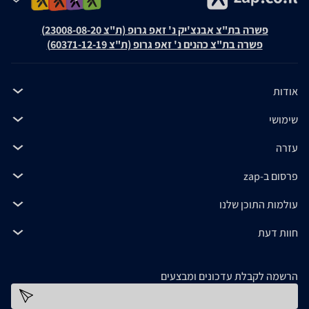
פשרה בת"צ אבנצ'יק נ' זאפ גרופ (ת"צ 23008-08-20)
פשרה בת"צ כהנים נ' זאפ גרופ (ת"צ 60371-12-19)
אודות
שימושי
עזרה
פרסום ב-zap
עולמות התוכן שלנו
חוות דעת
הרשמה לקבלת עדכונים ומבצעים
כתובת דוא''ל