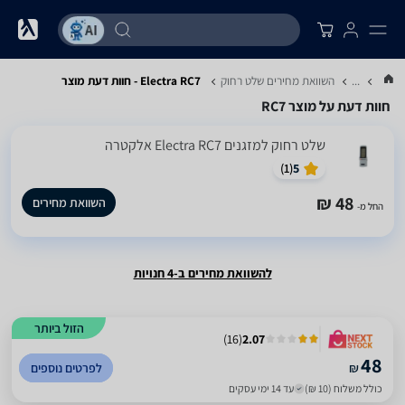
...
השוואת מחירים שלט רחוק
Electra RC7 - חוות דעת מוצר
חוות דעת על מוצר RC7
שלט רחוק ‏למזגנים Electra RC7 אלקטרה
)
1
(
5
48 ₪
השוואת מחירים
החל מ-
להשוואת מחירים ב-4 חנויות
הזול ביותר
)
16
(
2.07
48
₪
לפרטים נוספים
כולל משלוח (10 ₪)
עד 14 ימי עסקים