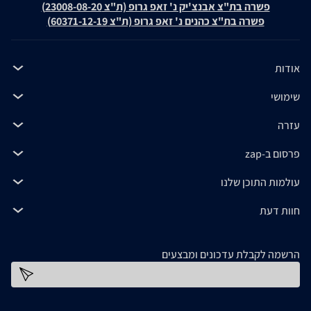
פשרה בת"צ אבנצ'יק נ' זאפ גרופ (ת"צ 23008-08-20)
פשרה בת"צ כהנים נ' זאפ גרופ (ת"צ 60371-12-19)
אודות
שימושי
עזרה
פרסום ב-zap
עולמות התוכן שלנו
חוות דעת
הרשמה לקבלת עדכונים ומבצעים
כתובת דוא''ל