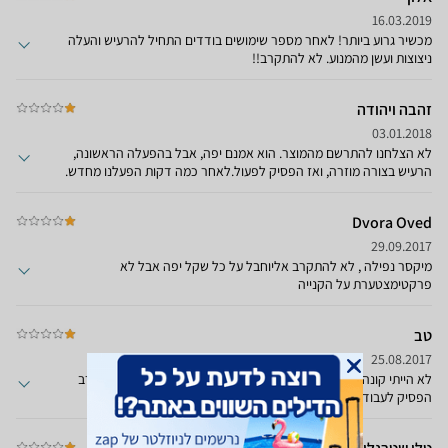
ולאחר כחמש שניות קופץ בקול מאמץ אדיר, מאוד מרעיש, לא ניתן לשמוע
16.03.2019
שיחה, טלפון או לא עלינו, אזעקת צבע אדום, ובכן הגעתי ליתרונות
מכשיר גרוע ביותר! לאחר מספר שימושים בודדים התחיל להרעיש והעלה
וחסרונות.
ניצוצות ועשן מהמנוע. לא להתקרב!!
זהבה ויהודה
03.01.2018
לא הצלחנו להתרשם מהמוצר. הוא אמנם יפה, אבל בהפעלה הראשונה,
הרעיש בצורה מוזרה, ואז הפסיק לפעול.לאחר כמה דקות הפעלנו מחדש.
המנוע עבד אך המערבליםם היו "במנוחה"...לא עבדו. בשירות מסכימים
מיידית להחליף (כנראה יודעים למה..) אבל תוך 14 ימי עבודה!!! לקראת
Dvora Oved
סיום התקופה של ההמתנה למיקסר החלופי, הם נזכרו שאין להם בכלל
במלאי את הצבע במסוים שרצינו-אדום מטלי, ושנבחר צבע אחר, ואז- הוא
29.09.2017
יגיע לאחר 5 ימי עבודה נוספים.חוויית קניה גרועה!! מאכזבת!!! ועדיין לא
מיקסר נפילה , לא להתקרב אליוחבל על כל שקל יפה אבל לא
ידוע מה יהיה עם המכשיר החלופי!!! רמת-גנים.
פרקטימצטערת על הקנייה
טב
25.08.2017
לא הייתי קונה שוב. נתקע. מתחמם, ונעצר. אחרי מספר שימושים לא רב
הפסיק לעבוד. לבעלי לב חזק בלבד.