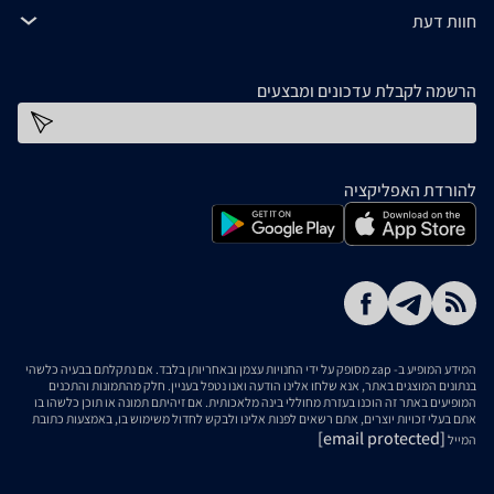
חוות דעת
הרשמה לקבלת עדכונים ומבצעים
כתובת דוא''ל
להורדת האפליקציה
המידע המופיע ב- zap מסופק על ידי החנויות עצמן ובאחריותן בלבד. אם נתקלתם בבעיה כלשהי
בנתונים המוצגים באתר, אנא שלחו אלינו הודעה ואנו נטפל בעניין. חלק מהתמונות והתכנים
המופיעים באתר זה הוכנו בעזרת מחוללי בינה מלאכותית. אם זיהיתם תמונה או תוכן כלשהו בו
אתם בעלי זכויות יוצרים, אתם רשאים לפנות אלינו ולבקש לחדול משימוש בו, באמצעות כתובת
[email protected]
המייל