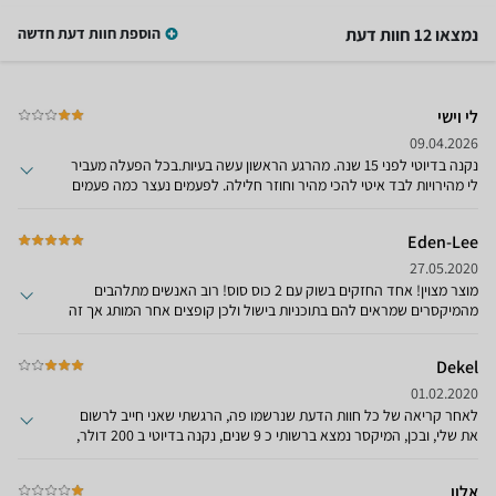
נמצאו 12 חוות דעת
הוספת חוות דעת חדשה
לי וישי
09.04.2026
נקנה בדיוטי לפני 15 שנה. מהרגע הראשון עשה בעיות.בכל הפעלה מעביר
לי מהירויות לבד איטי להכי מהיר וחוזר חלילה. לפעמים נעצר כמה פעמים
באמצע הפעולה לכמה דניות והמנוי מתאמץ. לא מגיע לחלק התחתי של
הקערה ובד''כ מצטבר שם חומר שלא עובד טוב. גדול מאוד ,כבד מאסיבי
Eden-Lee
תופס הרבה מקום מרעיש מאוד חזק. בסופו של דבר משכתי איתו שנים
טובות כי לא היה בשימוש הרבה פעמים.
27.05.2020
מוצר מצוין! אחד החזקים בשוק עם 2 כוס סוס! רוב האנשים מתלהבים
מהמיקסרים שמראים להם בתוכניות בישול ולכן קופצים אחר המותג אך זה
מבחינת מפרט לא סופר שום מיקסר אחר! יש אחלו ברשותי כבר שנה וחצי
והוא פשוט מצוין! ניתן לעבד עד 2 ק"ג קמח, 5 וחצי ליטר קערה ללא שום
Dekel
מאמץ. לא מיינה מה חצי מהאנשים פה כתבו. אחד המעולים בשוק לעומת
מחיר.
01.02.2020
לאחר קריאה של כל חוות הדעת שנרשמו פה, הרגשתי שאני חייב לרשום
את שלי, ובכן, המיקסר נמצא ברשותי כ 9 שנים, נקנה בדיוטי ב 200 דולר,
השימוש העיקרי שלי בו הוא דווקא בהכנת לחמים, העבודה הכי קשה
שמיקסר יכול לבצע, במיוחד כאשר הכמות היא 1.5 קילו, ובשימוש אשתי
אלון
להכנת עוגות.המיקסר מאוד חלש בלישתו, לעיתים וו הלישה נתקע בהפעלה