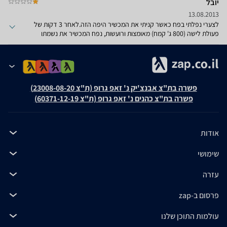
יובל
13.08.2013
לצערי נפלתי בפח כאשר קניתי את המכשיר היפה הזה.לאחר 3 דקות של
פעולת לישה (800 ג' קמח) מאומצות ורועשות, נפח המכשיר את נשמתו
ונדם.המכשיר פשוט לא עושה את העבודה.א.ל.מ שמהם קניתי את המכשיר
ערב לפני, פשוט נפנפו אותי למעבדה ומאז הם עדיין מתקנים אותו כבר מעל
חודשיים.
פשרה בת"צ אבנצ'יק נ' זאפ גרופ (ת"צ 23008-08-20)
פשרה בת"צ כהנים נ' זאפ גרופ (ת"צ 60371-12-19)
אודות
שימושי
עזרה
פרסום ב-zap
עולמות התוכן שלנו