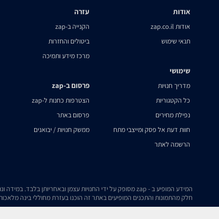
אודות
עזרה
אודות zap.co.il
הקנייה ב-zap
תנאי שימוש
ביטולים והחזרות
מרכז מידע ותמיכה
שימושי
פרסום ב-zap
מדריך חנויות
כל הקטגוריות
הצטרפות כחנות ל-zap
נפילת מחירים
פרסום באתר
חוות דעת אל פסק ומייצבי מתח
ממשק חנויות / יבואנים
הרשמה לאתר
המידע המופיע ב - zap מסופק על ידי החנויות עצמן ובאחריותן בלבד. במידה ונתקלת בבעיה כלשהי בנתונים המוצגים באתר, אנא שלח אלינו הודעה ואנו נטפל בעניין.
חלק מהתמונות והתכנים המופיעים באתר זה הוכנו בעזרת מחוללי בינה מלאכותית