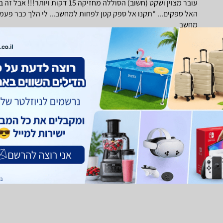
עובר מצוין ושקט (חשוב) הסוללה מחזי
האל ספקים... *תקנו אל ספק קטן לפחות למחשב... לי הלך כבר פע
מחשב
יפה קטן וארוך נוריות ביקורת סוללה מתחבר למחשב בUSB תוכנה מצוינת וקלה
המחיר גבוה ובחנוית נאמר שיש אחריות ל4 שנים אבל לא נאמר שזה לא כולל סולה (סוללה שנתיים)
חוו"ד עזרה
0
חוו"ד לא עזרה
0