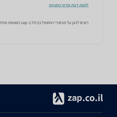
לחוות דעת ופרטי החנויות
רוצים להגן על מכשירי החשמל בבית? ב-zap השוואת מחירים תוכלו למצוא מגוון רחב של מכשירי אל פסק, מגן ברקים ומייצבי מתח של מיטב המותגים: Advice, APC, GPT, Ippon ועוד.