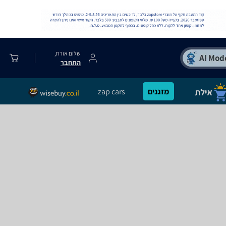
שלום אורח,
התחבר
מזגנים
zap cars