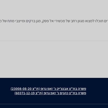
פשרה בת"צ אבנצ'יק נ' זאפ גרופ (ת"צ 23008-08-20)
פשרה בת"צ כהנים נ' זאפ גרופ (ת"צ 60371-12-19)