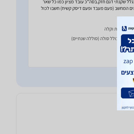
קה 15 דקות ויותר!!! אבל זה בגלל שקנתי דגם חזק.בסה"כ עובד מציון כמו כל שאר
מים המחשב (פעם מעבד ופעם דיסק קשיח) חשבו לכול