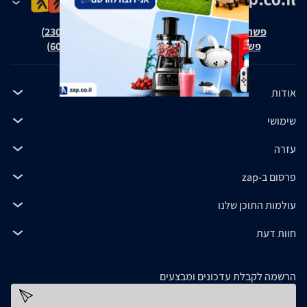
פשרה בת"צ אבנצ'יק נ' זאפ גרופ (ת"צ 23008-08-20)
פשרה בת"צ כהנים נ' זאפ גרופ (ת"צ 60371-12-19)
אודות
שימושי
עזרה
פרסום ב-zap
עולמות התוכן שלנו
חוות דעת
הרשמה לקבלת עדכונים ומבצעים
כתובת דוא''ל