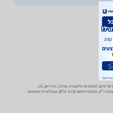
הקיץ הגיע וחייבים להתקין מזגן? ב-zap השוואת מחירים תוכלו להשוות בין מאות דגמים שונים של מזגנים בדירוג אנרגטי A, B, C, D, E ו-G של מיטב המותגים: אלקטרה, טורנדו, תדיראן, LG,
הייסנס, מיצובישי ועוד. קראו מאות חוות דעת על אלפי מזגנים ובחרו את הדגם המתאים לכם לפי פרמטרים של התאמה לגודל החדר, עוצמת כ"ס, תפוקת חימום וקירור BTU, טכנולוגיית Inverter