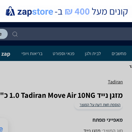
מחשבים
לבית ולגן
פנאי וספורט
בריאות ויופי
Tadiran
‏מזגן נייד Tadiran Move Air 10NG ‏1.0 ‏כ"ס תדיראן
הוספת חוות דעת על המוצר
מאפייני מפתח
סוג המוצר:
מזגן נייד