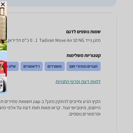
שמות נוספים לדגם
‏מזגן נייד Tadiran Move Air 10 NG ‏ 1 . 0 ‏כ"ס תדיראן, Move Air 10NG תדיראן , תדיראן Move Air 10NG
קטגוריות משלימות
תנורים ומפזרי חום
מאווררים
רדיאטורים
שלט רחוק
לחוות דעת ופרטי החנויות
ופרמטרים נוספים.