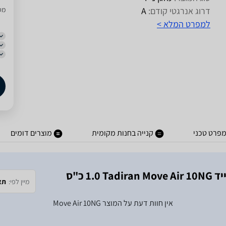
דרוג אנרגטי קודם:
A
מסו
למפרט המלא >
פרט טכני
קנייה בחנות מקומית
מוצרים דומים
הייה הראשון לדרג מוצר זה על מוצר ‏מזגן נייד Tadiran Move Air 10NG ‏1.0 ‏כ"ס
מיין לפי:
תא
אין חוות דעת על המוצר
Move Air 10NG