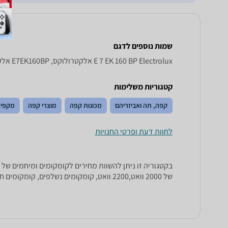
שמות נוספים לדגם
E 7 EK 160 BP Electrolux אלקטרולוקס, E7EK160BP אלקטרולוקס , אלקטרולוקס E7EK160BP
קטגוריות משלימות
קפה, תה ואביזריהם
מכונות קפה
מוצרי קפה
מקפיא
לחוות דעת ופרטי החנויות
של 2000 וואט,2200 וואט, קומקומים נשלפים, קומקומים חשמליים בעלי גוף חימום נסתר או גלוי, מנירוסטה, קומקום חשמלי פלסטיק, זכוכית ועוד.