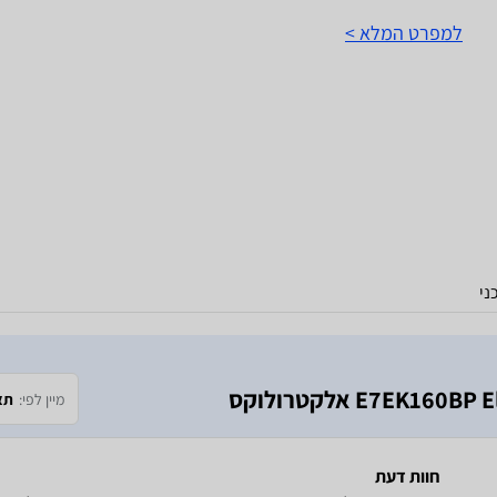
למפרט המלא >
ני
מיין לפי:
תא
חוות דעת