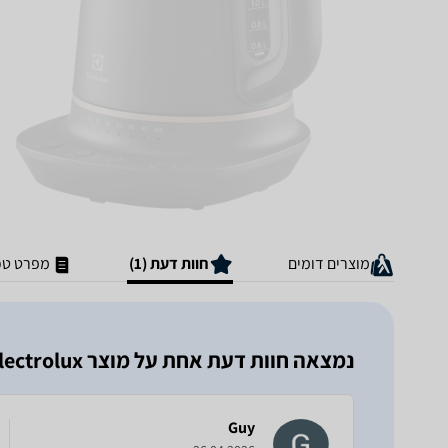
מוצרים דומים
חוות דעת (1)
מפרט טכ
נמצאה חוות דעת אחת על מוצר E7EK160BP Electrolux אלקטרולוקס
Guy