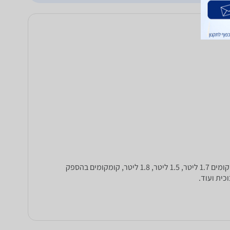
בקטגוריה זו ניתן להשוות מחירים לקומקומים ומיחמים של מותגים כמו Kenwood ,Philips ,Russel Hobbs, מורפי ריצ'ארדס ועוד, קומקומים 1.7 ליטר, 1.5 ליטר, 1.8 ליטר, קומקומים בהספק