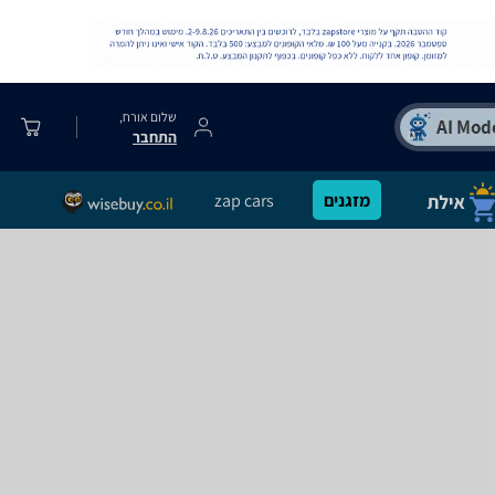
שלום אורח,
התחבר
מזגנים
zap cars