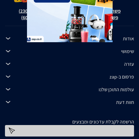
פשרה בת"צ אבנצ'יק נ' זאפ גרופ (ת"צ 23008-08-20)
פשרה בת"צ כהנים נ' זאפ גרופ (ת"צ 60371-12-19)
אודות
שימושי
עזרה
פרסום ב-zap
עולמות התוכן שלנו
חוות דעת
הרשמה לקבלת עדכונים ומבצעים
כתובת דוא''ל