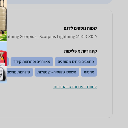
שמות נוספים לדגם
‏כיסא גיימינג Scorpius Lightning, Lightning Scorpius , Scorpius Lightning
קטגוריות משלימות
מחשבים נייחים ממותגים
מאווררים ופתרונות קירור
משח
אוזניות
משחקי טלוויזיה - קונסולות
שולחנות מחשב
לחוות דעת ופרטי החנויות