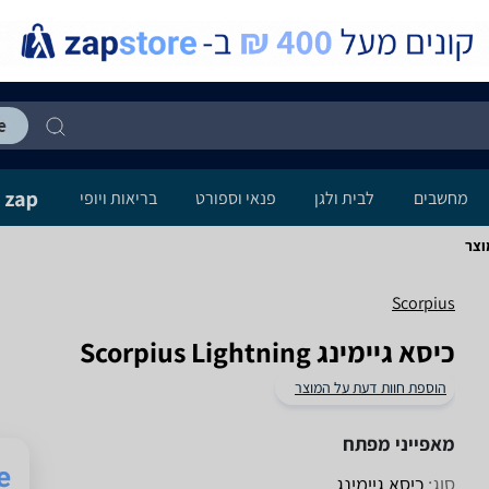
מחשבים
לבית ולגן
פנאי וספורט
בריאות ויופי
Scorpius
‏כיסא גיימינג Scorpius Lightning
הוספת חוות דעת על המוצר
מאפייני מפתח
סוג:
כיסא גיימינג