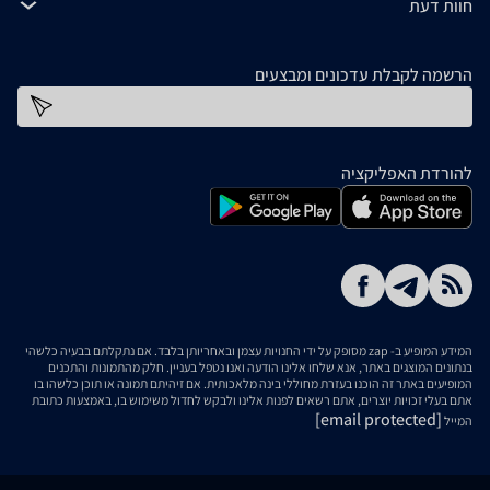
חוות דעת
הרשמה לקבלת עדכונים ומבצעים
כתובת דוא''ל
להורדת האפליקציה
המידע המופיע ב- zap מסופק על ידי החנויות עצמן ובאחריותן בלבד. אם נתקלתם בבעיה כלשהי
בנתונים המוצגים באתר, אנא שלחו אלינו הודעה ואנו נטפל בעניין. חלק מהתמונות והתכנים
המופיעים באתר זה הוכנו בעזרת מחוללי בינה מלאכותית. אם זיהיתם תמונה או תוכן כלשהו בו
אתם בעלי זכויות יוצרים, אתם רשאים לפנות אלינו ולבקש לחדול משימוש בו, באמצעות כתובת
[email protected]
המייל