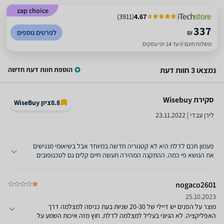
zap choice
)
3911
(
4.67
337
₪
לפרטים נוספים
משלוח חינם
עד 14 ימי עסקים
נמצאו 3 חוות דעת
הוספת חוות דעת חדשה
סקירת Wisebuy ‏
8.8
ציון WiseBuy
לירן עבדי | 23.11.2022
פעמון חכם לדלת היא לא קטגוריה חדשה במיוחד אבל בשיאומי מנגישים
את הנושא פי כמה. ההתקנה המהירה תעשה חיים קלים גם לטכנופובים
הכי גדולים ו-Mi Home היא כרגיל מפגן אינטואיטיבי מרשים של
אפליקציה מוצלחת. עוד בחבילה: התראות בסמארטפון על דמות
שמתעכבת מול הדלת, פעמון מרעיד וסוללה שנדרש להטעין כל חודשיים
nogaco2601
– ולא כל 4 חודשים, כהבטחת היצרנית. י...
25.10.2023
מוצר על הפנים יש דיילי של 20-30 שניות בעת כניסה למצלמה דרך
האפליקציה. לא הגיוני בעליל למצלמה לדלת. חוץ מזה איכות השמע על