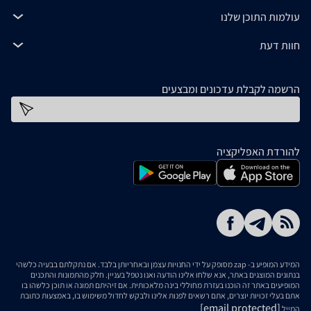
עולמות התוכן שלנו
חוות דעת
הרשמה לקבלת עדכונים ומבצעים
כתובת דוא''ל
להורדת האפליקציה
המידע המופיע ב- zap מסופק על ידי החנויות עצמן ובאחריותן בלבד. אם נתקלתם בבעיה כלשהי
בנתונים המוצגים באתר, אנא שלחו אלינו הודעה ואנו נטפל בעניין. חלק מהתמונות והתכנים
המופיעים באתר זה הוכנו בעזרת מחוללי בינה מלאכותית. אם זיהיתם תמונה או תוכן כלשהו בו
אתם בעלי זכויות יוצרים, אתם רשאים לפנות אלינו ולבקש לחדול משימוש בו, באמצעות כתובת
[email protected]
המייל