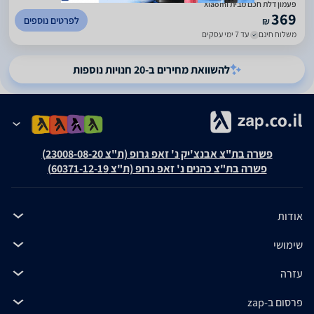
פעמון דלת חכם מבית Xiaomi
369
לפרטים נוספים
₪
משלוח חינם
עד 7 ימי עסקים
להשוואת מחירים ב-20 חנויות נוספות
פשרה בת"צ אבנצ'יק נ' זאפ גרופ (ת"צ 23008-08-20)
פשרה בת"צ כהנים נ' זאפ גרופ (ת"צ 60371-12-19)
אודות
שימושי
עזרה
פרסום ב-zap