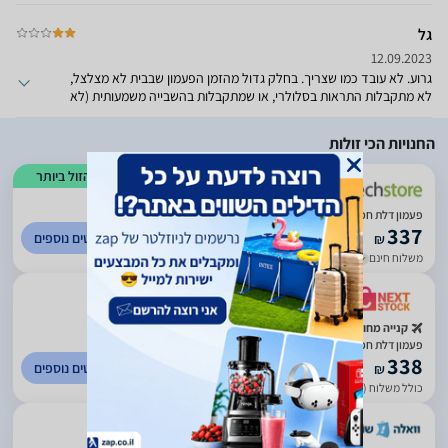
הפנים וגם הסוללה ירד לי 10 אחוז ביומיים.
גל
12.09.2023
גרוע. לא עובד כמו שצריך. בחלק גדול מהזמן הפעמון שבבית לא מצלצל,
לא מתקבלות התראות בסלולרי, או שמתקבלות בהשבייה משמעותית (לא
קשור לאינטרנט בבית, יש לי סיב אופטי מהיר).לא מומלץ.
החנויות הכי זולות
הזול ביותר
)
3911
(
4.67
פעמון דלת חכם Xiaomi Smart Doorbell 3
337
לפרטים נוספים
₪
משלוח חינם
עד 14 ימי עסקים
)
16
(
2.07
קנייה מחו"ל
פעמון דלת חכם דור 3 שיאומי דגם Xiaomi Smart Doorbell 3
338
לפרטים נוספים
₪
כולל משלוח (10 ₪)
עד 14 ימי עסקים
)
3227
(
2.6