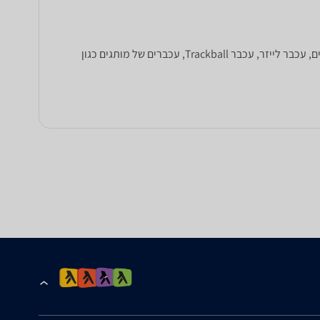
בחרו את העכבר המתאים ביותר עבורכם מתוך מגוון עכברים בקטגוריה. עכברים חוטיים או אלחוטיים, עכברי Bluetooth, עכברים אופטיים, עכבר לייזר, עכבר Trackball, עכברים של מותגים כגון