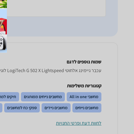
שמות נוספים לדגם
‏עכבר גיימינג ‏אלחוטי LogiTech G 502 X Lightspeed לוגיטק, G502 X Lightspeed לוגיטק , לוגיטק G502 X Lightspeed
קטגוריות משלימות
מחשבי All in one
מחשבים נייחים ממותגים
תיקים למח
מחשבים נייחים
מחשבים ניידים
ספקי כח למחשבים
לחוות דעת ופרטי החנויות