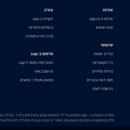
אודות
עזרה
אודות zap.co.il
הקנייה ב-zap
תנאי שימוש
ביטולים והחזרות
מרכז מידע ותמיכה
שימושי
פרסום ב-zap
מדריך חנויות
כל הקטגוריות
הצטרפות כחנות ל-zap
נפילת מחירים
פרסום באתר
חוות דעת עכברים
ממשק חנויות / יבואנים
הרשמה לאתר
המידע המופיע ב - zap מסופק על ידי החנויות עצמן ובאחריותן בלבד. במידה ונתקלת בבעיה כלשהי בנתונים המוצגים באתר, אנא שלח אלינו הודעה ואנו נטפל בעניין.
חלק מהתמונות והתכנים המופיעים באתר זה הוכנו בעזרת מחוללי בינה מלאכותית