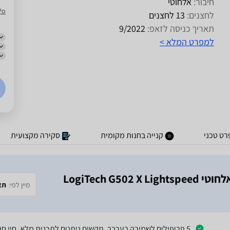
חיבור:
אלחוטי
Po
לחצנים:
13 לחצנים
תאריך כניסה לזאפ:
9/2022
למפרט המלא >
ט טכני
קנייה בחנות מקומית
סקירה מקצועית
נמצאו 2 חוות דעת על מוצר ‏עכבר גיימינג ‏אלחוטי LogiTech G502 X Lightspeed
מיין לפי:
תא
5 פרופילים לשמירה בעכבר, מקשים ניתנים לתכנות מלא, חיי סוללה מצוינים, 2 סגנונות גלילה, פקודות מאקרו