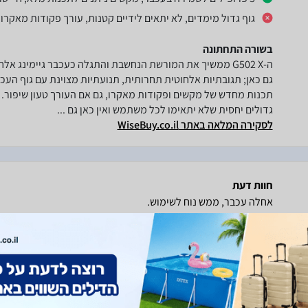
גוף גדול מימדים, לא יתאים לידיים קטנות, עורך פקודות מאקרו לא 
בשורה התחתונה
ה-G502 X ממשיך את המורשת הנחשבת והתגלה כעכבר גיימינג 
גם כאן; תגובתיות אלחוטית תחרותית, תנועתיות מצוינת עם גוף הע
תכנות מחדש של מקשים ופקודות מאקרו, גם אם העורך טעון שיפור.
גדולים יחסית שלא יתאימו לכל משתמש ואין כאן גם ...
לסקירה המלאה באתר WiseBuy.co.il
חוות דעת
אחלה עכבר, ממש נוח לשימוש.
זמן שימוש במוצר:
כחודש
ביצועי העכבר, ארגונומיה ונוחות האחיזה, לחצנים וגלגלות, חי
עיצוב העכבר