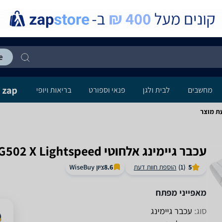
מחשבים
לבית ולגן
פנאי וספורט
בריאות ויופי
‏עכבר גיימינג ‏אלחוטי LogiTech G502 X Lightspeed לוגיטק
ציון WiseBuy
5
(1)
הוספת חוות דעת
8.6
מאפייני מפתח
סוג:
עכבר גיימינג