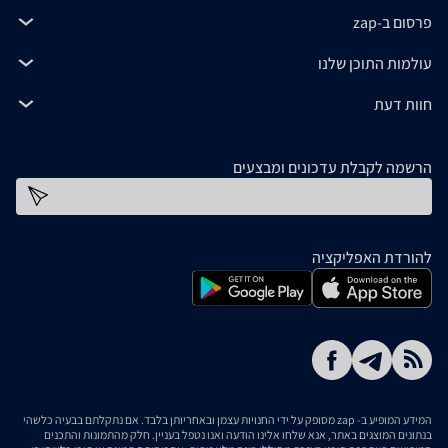
פרסום ב-zap
עולמות התוכן שלנו
חוות דעת
הרשמה לקבלת עדכונים ומבצעים
כתובת דוא''ל
להורדת האפליקציה
המידע המופיע ב- zap מסופק על ידי החנויות עצמן ובאחריותן בלבד. אם נתקלתם בבעיה כלשהי
בנתונים המוצגים באתר, אנא שלחו אלינו הודעה ואנו נטפל בעניין. חלק מהתמונות והתכנים