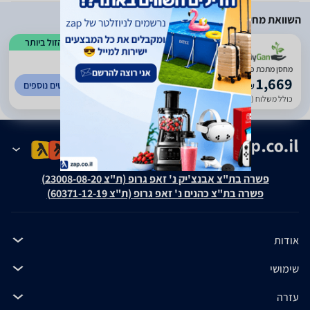
השוואת מחירים
הזול ביותר
)
108
(
1
מחסן מתכת פרמיום 2.77X3.19 T910 דגם EverGreen
1,669
לפרטים נוספים
₪
כולל משלוח (199 ₪)
עד 14 ימי עסקים
פשרה בת"צ אבנצ'יק נ' זאפ גרופ (ת"צ 23008-08-20)
פשרה בת"צ כהנים נ' זאפ גרופ (ת"צ 60371-12-19)
אודות
שימושי
עזרה