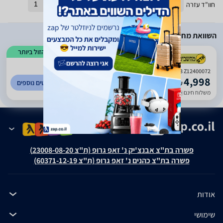
חוו"ד עזרה
0
חוו"ד לא עזרה
1
השוואת מחירים
הזול ביותר
)
459
(
0
Apple MacBook Air 13 Z12400072
4,998
לפרטים נוספים
₪
משלוח חינם
עד 7 ימי עסקים
פשרה בת"צ אבנצ'יק נ' זאפ גרופ (ת"צ 23008-08-20)
פשרה בת"צ כהנים נ' זאפ גרופ (ת"צ 60371-12-19)
אודות
שימושי