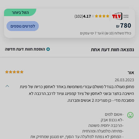
הזול ביותר
)
102
(
4.17
780
₪
לפרטים נוספים
כולל משלוח (10 ₪)
עד 7 ימי עסקים
נמצאה חוות דעת אחת
הוספת חוות דעת חדשה
אור
26.03.2023
מחסן מעולה בגודל מושלם עבורי.משתמשת באחד לאחסון כריות של פינת
הישיבה בחצר ובשני לאחסון של ציוד קמפינג וציוד לרכב.הרכבה לא
מסובכת מדי - כן מצריכה 2 אנשים ומברגה.
-אטום למים
-לא נכנס אבק
-הרכבה יחסית פשוטה
-פתיחה מלמעלה ומהחזית
- המחסן לא נפתח למלעלה עד הסוף, יש מנגנון שמחזיק את