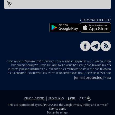
כתובת דוא''ל
להורדת האפליקציה
המידע המופיע ב- zap מסופק על ידי החנויות עצמן ובאחריותן בלבד. אם נתקלתם בבעיה כלשהי
בנתונים המוצגים באתר, אנא שלחו אלינו הודעה ואנו נטפל בעניין. חלק מהתמונות והתכנים
המופיעים באתר זה הוכנו בעזרת מחוללי בינה מלאכותית. אם זיהיתם תמונה או תוכן כלשהו בו
אתם בעלי זכויות יוצרים, אתם רשאים לפנות אלינו ולבקש לחדול משימוש בו, באמצעות כתובת
[email protected]
המייל
נגישות
תקנון
תנאי שימוש
מדיניות פרטיות
This site is protected by reCAPTCHA and the Google
Privacy Policy
and
Terms of
Service
apply
Design by uniqui