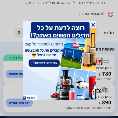
המכסה העליון פתוח - לי זה ממש נוח אבל יש לקחת בחשבון.
לא מצאתי חסרונות
חוו"ד עזרה
0
חוו"ד לא עזרה
0
השוואת מחירים
הזול ביותר
)
102
(
4.17
‏מחסן ‏כתר פלסטיק Store It Out Prime 250
780
לפרטים נוספים
₪
כולל משלוח (10 ₪)
עד 7 ימי עסקים
מחסן גינה דגם פריים, Store It Out Prime 250946
890
לפרטים נוספים
₪
כולל משלוח (100 ₪)
עד 10 ימי עסקים