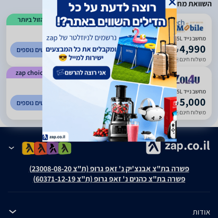
השוואת מחירים
הזול ביותר
)
244
(
4.37
מחשב נייד Apple MacBook Pro 13 Z11B00071 Z11D0005L אפל
4,990
לפרטים נוספים
₪
משלוח חינם
עד 10 ימי עסקים
zap choice
)
839
(
4.74
מחשב נייד Apple MacBook Pro 13 Z11D0005L אפל
5,000
לפרטים נוספים
₪
משלוח חינם
עד 7 ימי עסקים
פשרה בת"צ אבנצ'יק נ' זאפ גרופ (ת"צ 23008-08-20)
פשרה בת"צ כהנים נ' זאפ גרופ (ת"צ 60371-12-19)
אודות