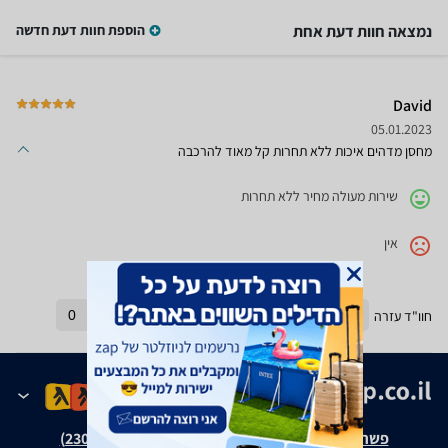
נמצאה חוות דעת אחת
הוספת חוות דעת חדשה
David
05.01.2023
מחסן מדהים איכות ללא תחרות קל מאוד להרכבה
שירות מעולה מחיר ללא תחרות
אין
חוו"ד עזרה
0
חוו"ד לא עזרה
0
פשרה בת"צ אבנצ'יק נ' זאפ גרופ (ת"צ 23008-08-20)