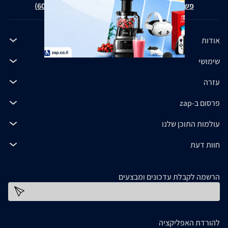
פשרה בת"צ כהנים נ' זאפ גרופ (ת"צ 60371-12-19)
אודות
שימושי
עזרה
פרסום ב-zap
עולמות התוכן שלנו
חוות דעת
הרשמה לקבלת עדכונים ומבצעים
כתובת דוא''ל
להורדת האפליקציה