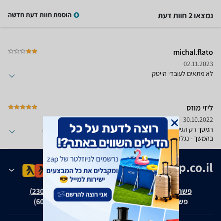
נמצאו 2 חוות דעת
הוספת חוות דעת חדשה
michal.flato
02.11.2023
לא מתאים לעובדי הייטק
ליזי מוזס
30.10.2022
המסך רק הגיע לביתי הבוקר וחובר.בינתיים נראה ופועל מצוין.מה יהיה
בהמשך - נגלה אחר כך... אבל באמת עושה רושם טוב מאד.
פשרה בת"צ אבנצ'יק נ' זאפ גרופ (ת"צ 23008-08-20)
פשרה בת"צ כהנים נ' זאפ גרופ (ת"צ 60371-12-19)