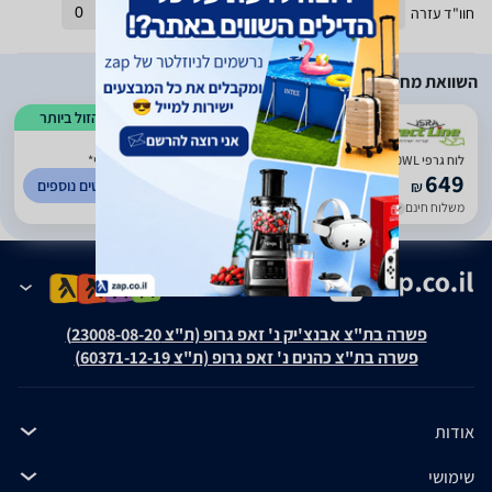
חוו"ד עזרה
0
חוו"ד לא עזרה
0
השוואת מחירים
הזול ביותר
)
784
(
5
לוח גרפי Wacom Intuos Medium Bluetooth CTL-6100WL *במלאי מיידי*
649
לפרטים נוספים
₪
משלוח חינם
עד 7 ימי עסקים
פשרה בת"צ אבנצ'יק נ' זאפ גרופ (ת"צ 23008-08-20)
פשרה בת"צ כהנים נ' זאפ גרופ (ת"צ 60371-12-19)
אודות
שימושי