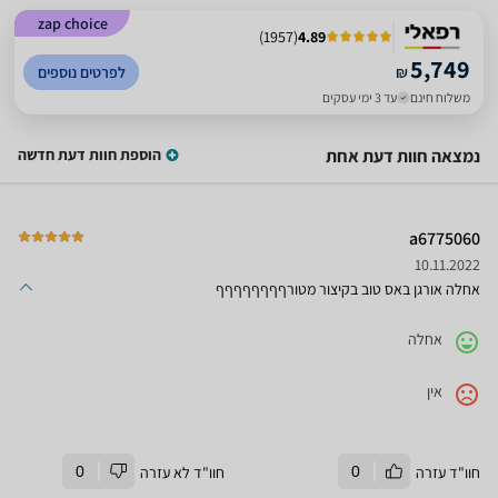
zap choice
)
1957
(
4.89
5,749
₪
לפרטים נוספים
משלוח חינם
עד 3 ימי עסקים
נמצאה חוות דעת אחת
הוספת חוות דעת חדשה
a6775060
10.11.2022
אחלה אורגן באס טוב בקיצור מטורףףףףףףףף
אחלה
אין
חוו"ד עזרה
0
חוו"ד לא עזרה
0