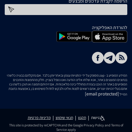
הרשמה לקבלת עדכונים ומבצעים
כתובת דוא''ל
להורדת האפליקציה
המידע המופיע ב- zap מסופק על ידי החנויות עצמן ובאחריותן בלבד. אם נתקלתם בבעיה כלשהי
בנתונים המוצגים באתר, אנא שלחו אלינו הודעה ואנו נטפל בעניין. חלק מהתמונות והתכנים
המופיעים באתר זה הוכנו בעזרת מחוללי בינה מלאכותית. אם זיהיתם תמונה או תוכן כלשהו בו
אתם בעלי זכויות יוצרים, אתם רשאים לפנות אלינו ולבקש לחדול משימוש בו, באמצעות כתובת
[email protected]
המייל
נגישות
תקנון
תנאי שימוש
מדיניות פרטיות
This site is protected by reCAPTCHA and the Google
Privacy Policy
and
Terms of
Service
apply