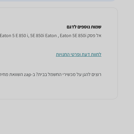
שמות נוספים לדגם
‏אל פסק Eaton 5 E 850 i, 5E 850i Eaton , Eaton 5E 850i
לחוות דעת ופרטי החנויות
רוצים להגן על מכשירי החשמל בבית? ב-zap השוואת מחירים תוכלו למצוא מגוון רחב של מכשירי אל פסק, מגן ברקים ומייצבי מתח של מיטב המותגים: Advice, APC, GPT, Ippon ועוד.