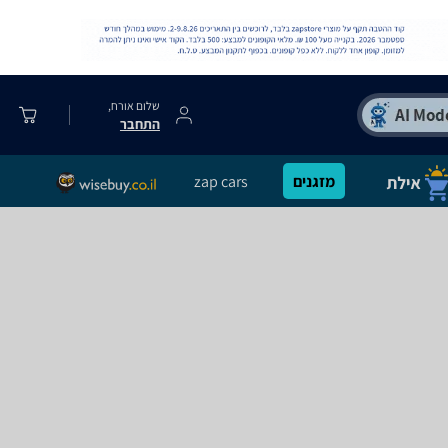
שלום אורח,
התחבר
מזגנים
zap cars