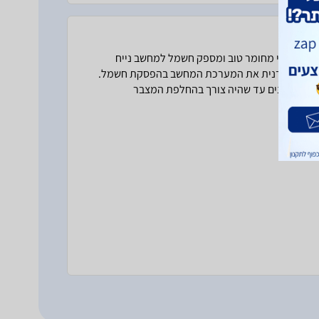
נחמד. בנוי מחומר טוב ומספק חשמל למחשב נייח
ם ולכבות ידנית את המערכת המחשב בהפסקת חשמל.
כמובן שניתן לכבות המחשב אוטומטית והאל-פסק. האל-פסק מחזיק אצלי 3 שנים עד שהיה צורך בהחלפת המצבר