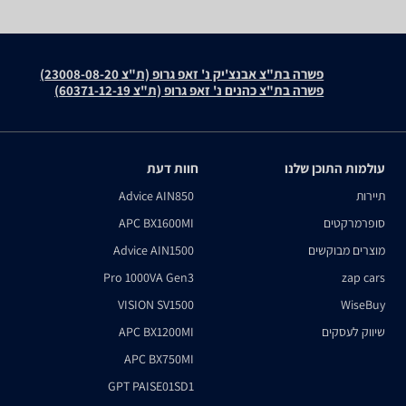
פשרה בת"צ אבנצ'יק נ' זאפ גרופ (ת"צ 23008-08-20)
פשרה בת"צ כהנים נ' זאפ גרופ (ת"צ 60371-12-19)
עולמות התוכן שלנו
חוות דעת
תיירות
Advice AIN850
סופרמרקטים
APC BX1600MI
מוצרים מבוקשים
Advice AIN1500
Pro 1000VA Gen3
zap cars
VISION SV1500
WiseBuy
שיווק לעסקים
APC BX1200MI
APC BX750MI
GPT PAISE01SD1